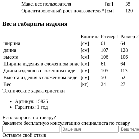
Макс. вес пользователя
[кг]
35
Ориентировочный рост пользователя*
[см]
120
Вес и габариты изделия
Единица
Размер 1
Размер 2
ширина
[см]
61
64
длина
[см]
107
128
высота
[см]
106
106
Ширина изделия в сложенном виде
[см]
61
64
Длина изделия в сложенном виде
[см]
105
113
Высота изделия в сложенном виде
[см]
50
52
Вес
[кг]
24
27
Технические характеристики
Артикул: 15825
Гарантия: 1 год
Есть вопросы по товару?
Закажите бесплатную консультацию специалиста по товару
Оставьте свой отзыв