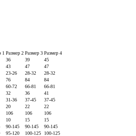
р 1
Размер 2
Размер 3
Размер 4
36
39
45
43
47
47
23-26
28-32
28-32
76
84
84
60-72
66-81
66-81
32
36
41
31-36
37-45
37-45
20
22
22
106
106
106
10
15
15
5
90-145
90-145
90-145
0
95-120
100-125
100-125