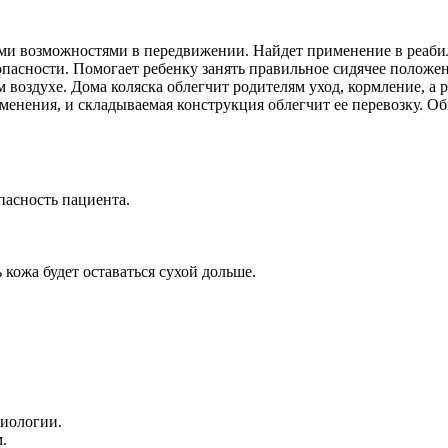
ми возможностями в передвижении. Найдет применение в реаби
опасности. Помогает ребенку занять правильное сидячее положе
 воздухе. Дома коляска облегчит родителям уход, кормление, а р
енения, и складываемая конструкция облегчит ее перевозку. О
пасность пациента.
кожа будет оставаться сухой дольше.
тиологии.
.