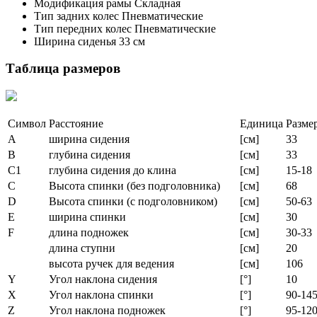
Модификация рамы Складная
Тип задних колес Пневматические
Тип передних колес Пневматические
Ширина сиденья 33 см
Таблица размеров
Символ
Расстояние
Единица
Разме
A
ширина сидения
[см]
33
B
глубина сидения
[см]
33
C1
глубина сидения до клина
[см]
15-18
C
Высота спинки (без подголовника)
[см]
68
D
Высота спинки (с подголовником)
[см]
50-63
E
ширина спинки
[см]
30
F
длина подножек
[см]
30-33
длина ступни
[см]
20
высота ручек для ведения
[см]
106
Y
Угол наклона сидения
[°]
10
X
Угол наклона спинки
[°]
90-14
Z
Угол наклона подножек
[°]
95-12