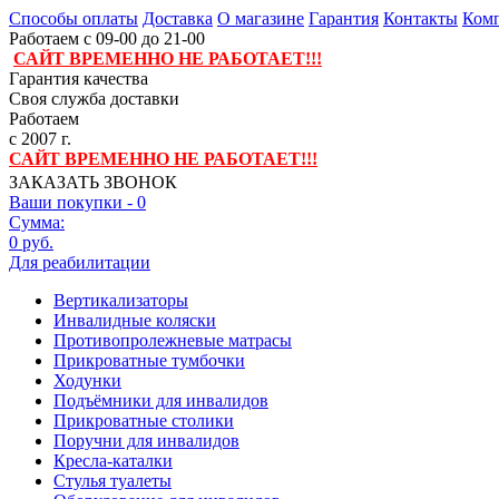
Способы оплаты
Доставка
О магазине
Гарантия
Контакты
Комп
Работаем с 09-00 до 21-00
САЙТ ВРЕМЕННО НЕ РАБОТАЕТ!!!
Гарантия качества
Своя служба доставки
Работаем
с 2007 г.
САЙТ ВРЕМЕННО НЕ РАБОТАЕТ!!!
ЗАКАЗАТЬ ЗВОНОК
Ваши покупки -
0
Сумма:
0 руб.
Для реабилитации
Вертикализаторы
Инвалидные коляски
Противопролежневые матрасы
Прикроватные тумбочки
Ходунки
Подъёмники для инвалидов
Прикроватные столики
Поручни для инвалидов
Кресла-каталки
Стулья туалеты