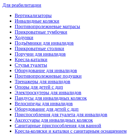
Для реабилитации
Вертикализаторы
Инвалидные коляски
Противопролежневые матрасы
Прикроватные тумбочки
Ходунки
Подъёмники для инвалидов
Прикроватные столики
Поручни для инвалидов
Кресла-каталки
Стулья туалеты
Оборудование для инвалидов
Противопролежневые подушки
Тренажеры для инвалидов
Опоры для детей с дцп
Электроскутеры для инвалидов
Пандусы для инвалидных колясок
Велосипеды для инвалидов
Оборудование для детей с дцп
Приспособления для туалета для инвалидов
Аксессуары для инвалидных колясок
Санитарные приспособления для ванной
Кресла-коляски и каталки с санитарным оснащением