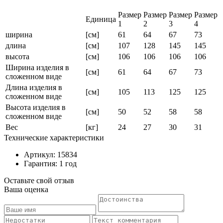
Размер
Размер
Размер
Размер
Единица
1
2
3
4
ширина
[см]
61
64
67
73
длина
[см]
107
128
145
145
высота
[см]
106
106
106
106
Ширина изделия в
[см]
61
64
67
73
сложенном виде
Длина изделия в
[см]
105
113
125
125
сложенном виде
Высота изделия в
[см]
50
52
58
58
сложенном виде
Вес
[кг]
24
27
30
31
Технические характеристики
Артикул: 15834
Гарантия: 1 год
Оставьте свой отзыв
Ваша оценка