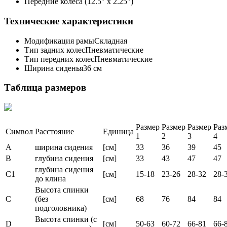
Передние колеса (12.5" x 2.25")
Технические характеристики
Модификация рамыСкладная
Тип задних колесПневматические
Тип передних колесПневматические
Ширина сиденья36 см
Таблица размеров
Размер
Размер
Размер
Раз
Символ
Расстояние
Единица
1
2
3
4
A
ширина сидения
[см]
33
36
39
45
B
глубина сидения
[см]
33
43
47
47
глубина сидения
C1
[см]
15-18
23-26
28-32
28-
до клина
Высота спинки
C
(без
[см]
68
76
84
84
подголовника)
Высота спинки (с
D
[см]
50-63
60-72
66-81
66-