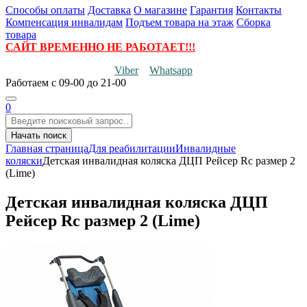
Способы оплаты
Доставка
О магазине
Гарантия
Контакты
Компенсация инвалидам
Подъем товара на этаж
Сборка
товара
САЙТ ВРЕМЕННО НЕ РАБОТАЕТ!!!
Viber
Whatsapp
Работаем
с 09-00 до 21-00
0
Начать поиск
Главная страница
Для реабилитации
Инвалидные
коляски
Детская инвалидная коляска ДЦП Рейсер Rc размер 2
(Lime)
Детская инвалидная коляска ДЦП
Рейсер Rc размер 2 (Lime)