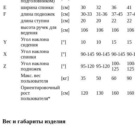
подголовником)
E
ширина спинки
[см]
30
32
36
41
F
длина подножек
[см]
30-33
31-36
37-45
37-
длина ступни
[см]
20
20
22
22
высота ручек для
[см]
106
106
106
106
ведения
Угол наклона
Y
[°]
10
10
15
15
сидения
Угол наклона
X
[°]
90-145
90-145
90-145
90-
спинки
Угол наклона
100-
100
Z
[°]
95-120
95-120
подножек
125
125
Макс. вес
[кг]
35
50
60
90
пользователя
Ориентировочный
рост
[см]
120
130
160
160
пользователя*
Вес и габариты изделия