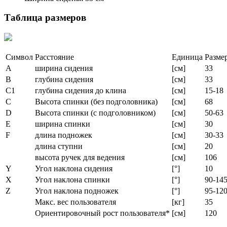
Таблица размеров
Символ
Расстояние
Единица
Разме
A
ширина сидения
[см]
33
B
глубина сидения
[см]
33
C1
глубина сидения до клина
[см]
15-18
C
Высота спинки (без подголовника)
[см]
68
D
Высота спинки (с подголовником)
[см]
50-63
E
ширина спинки
[см]
30
F
длина подножек
[см]
30-33
длина ступни
[см]
20
высота ручек для ведения
[см]
106
Y
Угол наклона сидения
[°]
10
X
Угол наклона спинки
[°]
90-14
Z
Угол наклона подножек
[°]
95-12
Макс. вес пользователя
[кг]
35
Ориентировочный рост пользователя*
[см]
120