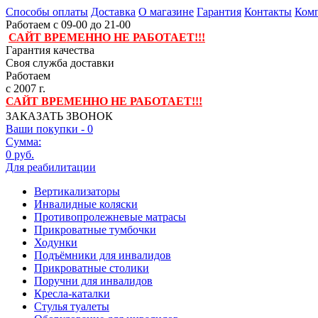
Способы оплаты
Доставка
О магазине
Гарантия
Контакты
Комп
Работаем с 09-00 до 21-00
САЙТ ВРЕМЕННО НЕ РАБОТАЕТ!!!
Гарантия качества
Своя служба доставки
Работаем
с 2007 г.
САЙТ ВРЕМЕННО НЕ РАБОТАЕТ!!!
ЗАКАЗАТЬ ЗВОНОК
Ваши покупки -
0
Сумма:
0 руб.
Для реабилитации
Вертикализаторы
Инвалидные коляски
Противопролежневые матрасы
Прикроватные тумбочки
Ходунки
Подъёмники для инвалидов
Прикроватные столики
Поручни для инвалидов
Кресла-каталки
Стулья туалеты