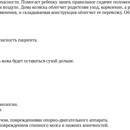
опасности. Помогает ребенку занять правильное сидячее положе
 воздухе. Дома коляска облегчит родителям уход, кормление, а р
енения, и складываемая конструкция облегчит ее перевозку. О
пасность пациента.
кожа будет оставаться сухой дольше.
тиологии.
.
чом, повреждениями опорно-двигательного аппарата.
повреждением спинного мозга и нижних конечностей.