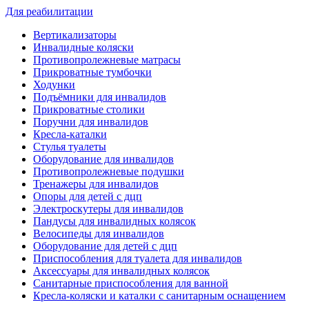
Для реабилитации
Вертикализаторы
Инвалидные коляски
Противопролежневые матрасы
Прикроватные тумбочки
Ходунки
Подъёмники для инвалидов
Прикроватные столики
Поручни для инвалидов
Кресла-каталки
Стулья туалеты
Оборудование для инвалидов
Противопролежневые подушки
Тренажеры для инвалидов
Опоры для детей с дцп
Электроскутеры для инвалидов
Пандусы для инвалидных колясок
Велосипеды для инвалидов
Оборудование для детей с дцп
Приспособления для туалета для инвалидов
Аксессуары для инвалидных колясок
Санитарные приспособления для ванной
Кресла-коляски и каталки с санитарным оснащением