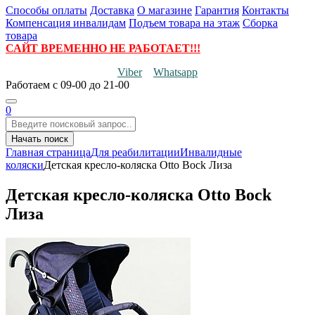
Способы оплаты
Доставка
О магазине
Гарантия
Контакты
Компенсация инвалидам
Подъем товара на этаж
Сборка
товара
САЙТ ВРЕМЕННО НЕ РАБОТАЕТ!!!
Viber
Whatsapp
Работаем
с 09-00 до 21-00
0
Начать поиск
Главная страница
Для реабилитации
Инвалидные
коляски
Детская кресло-коляска Otto Bock Лиза
Детская кресло-коляска Otto Bock
Лиза