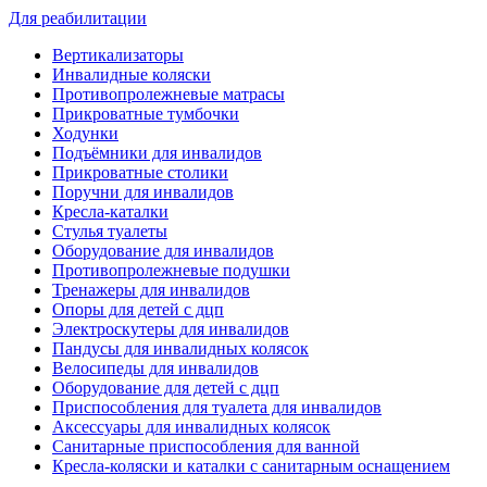
Для реабилитации
Вертикализаторы
Инвалидные коляски
Противопролежневые матрасы
Прикроватные тумбочки
Ходунки
Подъёмники для инвалидов
Прикроватные столики
Поручни для инвалидов
Кресла-каталки
Стулья туалеты
Оборудование для инвалидов
Противопролежневые подушки
Тренажеры для инвалидов
Опоры для детей с дцп
Электроскутеры для инвалидов
Пандусы для инвалидных колясок
Велосипеды для инвалидов
Оборудование для детей с дцп
Приспособления для туалета для инвалидов
Аксессуары для инвалидных колясок
Санитарные приспособления для ванной
Кресла-коляски и каталки с санитарным оснащением