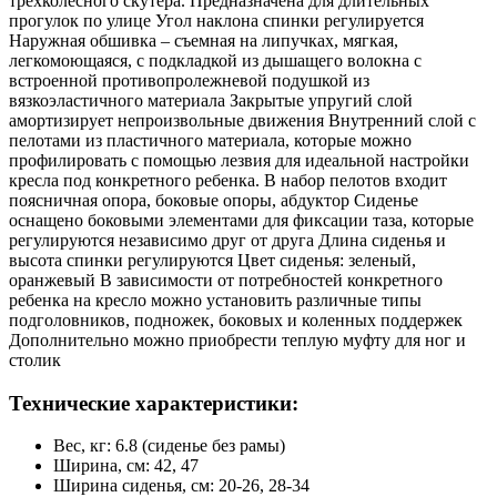
трехколесного скутера. Предназначена для длительных
прогулок по улице Угол наклона спинки регулируется
Наружная обшивка – съемная на липучках, мягкая,
легкомоющаяся, с подкладкой из дышащего волокна с
встроенной противопролежневой подушкой из
вязкоэластичного материала Закрытые упругий слой
амортизирует непроизвольные движения Внутренний слой с
пелотами из пластичного материала, которые можно
профилировать с помощью лезвия для идеальной настройки
кресла под конкретного ребенка. В набор пелотов входит
поясничная опора, боковые опоры, абдуктор Сиденье
оснащено боковыми элементами для фиксации таза, которые
регулируются независимо друг от друга Длина сиденья и
высота спинки регулируются Цвет сиденья: зеленый,
оранжевый В зависимости от потребностей конкретного
ребенка на кресло можно установить различные типы
подголовников, подножек, боковых и коленных поддержек
Дополнительно можно приобрести теплую муфту для ног и
столик
Технические характеристики:
Вес, кг: 6.8 (сиденье без рамы)
Ширина, см: 42, 47
Ширина сиденья, см: 20-26, 28-34