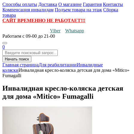
Способы оплаты
Доставка
О магазине
Гарантия
Контакты
Компенсация инвалидам
Подъем товара на этаж
Сборка
товара
САЙТ ВРЕМЕННО НЕ РАБОТАЕТ!!!
Viber
Whatsapp
Работаем
с 09-00 до 21-00
0
Начать поиск
Главная страница
Для реабилитации
Инвалидные
коляски
Инвалидная кресло-коляска детская для дома «Mitico»
Fumagalli
Инвалидная кресло-коляска детская
для дома «Mitico» Fumagalli