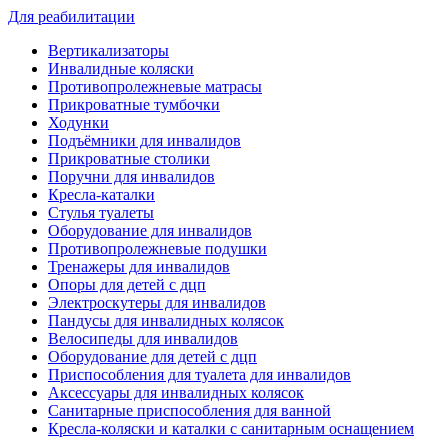
Для реабилитации
Вертикализаторы
Инвалидные коляски
Противопролежневые матрасы
Прикроватные тумбочки
Ходунки
Подъёмники для инвалидов
Прикроватные столики
Поручни для инвалидов
Кресла-каталки
Стулья туалеты
Оборудование для инвалидов
Противопролежневые подушки
Тренажеры для инвалидов
Опоры для детей с дцп
Электроскутеры для инвалидов
Пандусы для инвалидных колясок
Велосипеды для инвалидов
Оборудование для детей с дцп
Приспособления для туалета для инвалидов
Аксессуары для инвалидных колясок
Санитарные приспособления для ванной
Кресла-коляски и каталки с санитарным оснащением