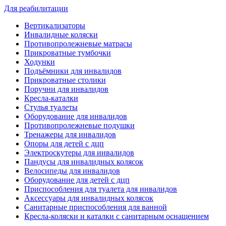
Для реабилитации
Вертикализаторы
Инвалидные коляски
Противопролежневые матрасы
Прикроватные тумбочки
Ходунки
Подъёмники для инвалидов
Прикроватные столики
Поручни для инвалидов
Кресла-каталки
Стулья туалеты
Оборудование для инвалидов
Противопролежневые подушки
Тренажеры для инвалидов
Опоры для детей с дцп
Электроскутеры для инвалидов
Пандусы для инвалидных колясок
Велосипеды для инвалидов
Оборудование для детей с дцп
Приспособления для туалета для инвалидов
Аксессуары для инвалидных колясок
Санитарные приспособления для ванной
Кресла-коляски и каталки с санитарным оснащением