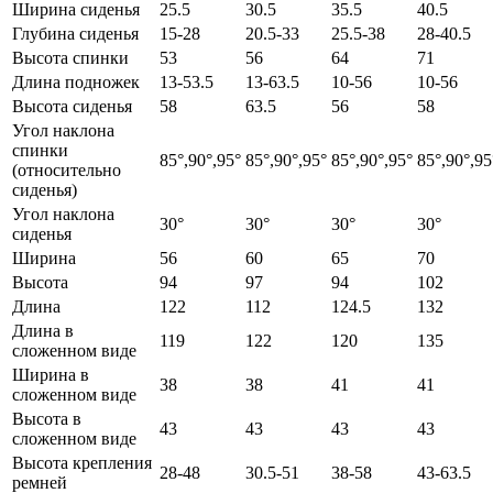
Ширина сиденья
25.5
30.5
35.5
40.5
Глубина сиденья
15-28
20.5-33
25.5-38
28-40.5
Высота спинки
53
56
64
71
Длина подножек
13-53.5
13-63.5
10-56
10-56
Высота сиденья
58
63.5
56
58
Угол наклона
спинки
85°,90°,95°
85°,90°,95°
85°,90°,95°
85°,90°,95
(относительно
сиденья)
Угол наклона
30°
30°
30°
30°
сиденья
Ширина
56
60
65
70
Высота
94
97
94
102
Длина
122
112
124.5
132
Длина в
119
122
120
135
сложенном виде
Ширина в
38
38
41
41
сложенном виде
Высота в
43
43
43
43
сложенном виде
Высота крепления
28-48
30.5-51
38-58
43-63.5
ремней