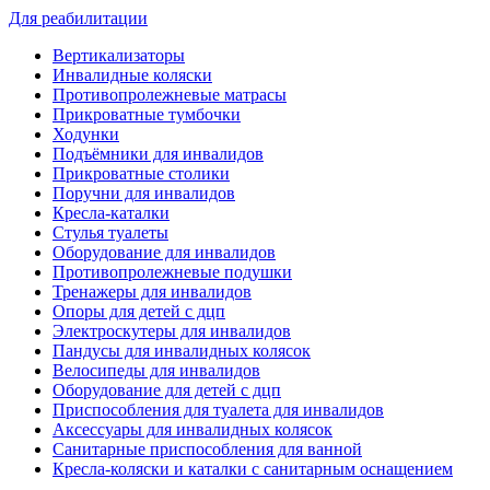
Для реабилитации
Вертикализаторы
Инвалидные коляски
Противопролежневые матрасы
Прикроватные тумбочки
Ходунки
Подъёмники для инвалидов
Прикроватные столики
Поручни для инвалидов
Кресла-каталки
Стулья туалеты
Оборудование для инвалидов
Противопролежневые подушки
Тренажеры для инвалидов
Опоры для детей с дцп
Электроскутеры для инвалидов
Пандусы для инвалидных колясок
Велосипеды для инвалидов
Оборудование для детей с дцп
Приспособления для туалета для инвалидов
Аксессуары для инвалидных колясок
Санитарные приспособления для ванной
Кресла-коляски и каталки с санитарным оснащением