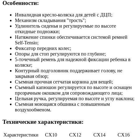
Особенности:
Инвалидная кресло-коляска для детей с ДЦП;
Механизм складывания "трость";
Удлинитель сиденья и регулируемые по высоте
откидные подножки;
Натяжение спинки обеспечивается системой ремней
Self-Tensio;
Фиксатор передних колес;
Опоры для стоп регулируются по глубине;
5-точечный ремень для надежной фиксации ребенка в
коляске;
Контурный подголовник поддерживает голову, не
закрывая обзор;
Съемная прочная сетчатая корзина для вещей;
Съемный капюшон регулируется по высоте и оснащен
прозрачным окошком для сопровождающего лица;
Цельная ручка, регулируемая по высоте и углу наклона;
Съемная моющаяся обшивка с повышенным
воздухообменом.
Технические характеристики:
Характеристики
CX10
CX12
CX14
CX16