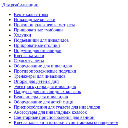
Для реабилитации
Вертикализаторы
Инвалидные коляски
Противопролежневые матрасы
Прикроватные тумбочки
Ходунки
Подъёмники для инвалидов
Прикроватные столики
Поручни для инвалидов
Кресла-каталки
Стулья туалеты
Оборудование для инвалидов
Противопролежневые подушки
Тренажеры для инвалидов
Опоры для детей с дцп
Электроскутеры для инвалидов
Пандусы для инвалидных колясок
Велосипеды для инвалидов
Оборудование для детей с дцп
Приспособления для туалета для инвалидов
Аксессуары для инвалидных колясок
Санитарные приспособления для ванной
Кресла-коляски и каталки с санитарным оснащением