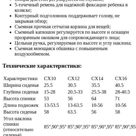
5-точечный ремень для надежной фиксации ребенка в
коляске;
Контурный подголовник поддерживает голову, не
закрывая обзор;
Съемная прочная сетчатая корзина для вещей;
Съемный капюшон регулируется по высоте и оснащен
прозрачным окошком для сопровождающего лица;
Цельная ручка, регулируемая по высоте и углу наклона;
Съемная моющаяся обшивка с повышенным
воздухообменом.
Технические характеристики:
Характеристики
CX10
CX12
CX14
CX16
Ширина сиденья
25.5
30.5
35.5
40.5
Глубина сиденья
15-28
20.5-33
25.5-38
28-40.5
Высота спинки
53
56
64
71
Длина подножек
13-53.5
13-63.5
10-56
10-56
Высота сиденья
58
63.5
56
58
Угол наклона
спинки
85°,90°,95°
85°,90°,95°
85°,90°,95°
85°,90°,95
(относительно
сиденья)