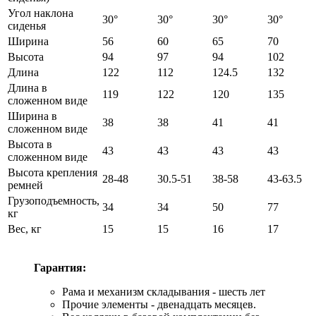
Угол наклона
30°
30°
30°
30°
сиденья
Ширина
56
60
65
70
Высота
94
97
94
102
Длина
122
112
124.5
132
Длина в
119
122
120
135
сложенном виде
Ширина в
38
38
41
41
сложенном виде
Высота в
43
43
43
43
сложенном виде
Высота крепления
28-48
30.5-51
38-58
43-63.5
ремней
Грузоподъемность,
34
34
50
77
кг
Вес, кг
15
15
16
17
Гарантия:
Рама и механизм складывания - шесть лет
Прочие элементы - двенадцать месяцев.