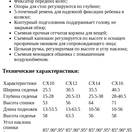
Фиксатор передних колес;
Опоры для стоп регулируются по глубине;
5-точечный ремень для надежной фиксации ребенка в
коляске;
Контурный подголовник поддерживает голову, не
закрывая обзор;
Съемная прочная сетчатая корзина для вещей;
Съемный капюшон регулируется по высоте и оснащен
прозрачным окошком для сопровождающего лица;
Цельная ручка, регулируемая по высоте и углу наклона;
Съемная моющаяся обшивка с повышенным
воздухообменом.
Технические характеристики:
Характеристики
CX10
CX12
CX14
CX16
Ширина сиденья
25.5
30.5
35.5
40.5
Глубина сиденья
15-28
20.5-33
25.5-38
28-40.5
Высота спинки
53
56
64
71
Длина подножек
13-53.5
13-63.5
10-56
10-56
Высота сиденья
58
63.5
56
58
Угол наклона
спинки
85°,90°,95°
85°,90°,95°
85°,90°,95°
85°,90°,95