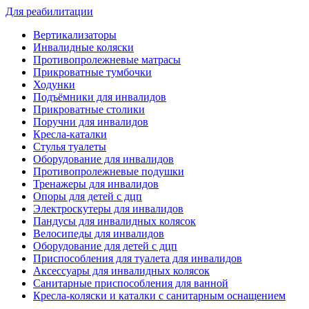
Для реабилитации
Вертикализаторы
Инвалидные коляски
Противопролежневые матрасы
Прикроватные тумбочки
Ходунки
Подъёмники для инвалидов
Прикроватные столики
Поручни для инвалидов
Кресла-каталки
Стулья туалеты
Оборудование для инвалидов
Противопролежневые подушки
Тренажеры для инвалидов
Опоры для детей с дцп
Электроскутеры для инвалидов
Пандусы для инвалидных колясок
Велосипеды для инвалидов
Оборудование для детей с дцп
Приспособления для туалета для инвалидов
Аксессуары для инвалидных колясок
Санитарные приспособления для ванной
Кресла-коляски и каталки с санитарным оснащением