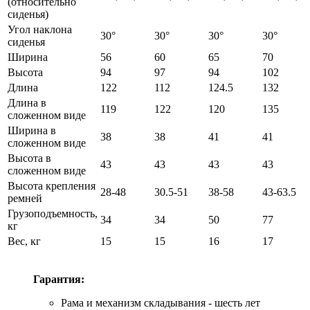
(относительно
сиденья)
Угол наклона
30°
30°
30°
30°
сиденья
Ширина
56
60
65
70
Высота
94
97
94
102
Длина
122
112
124.5
132
Длина в
119
122
120
135
сложенном виде
Ширина в
38
38
41
41
сложенном виде
Высота в
43
43
43
43
сложенном виде
Высота крепления
28-48
30.5-51
38-58
43-63.5
ремней
Грузоподъемность,
34
34
50
77
кг
Вес, кг
15
15
16
17
Гарантия:
Рама и механизм складывания - шесть лет