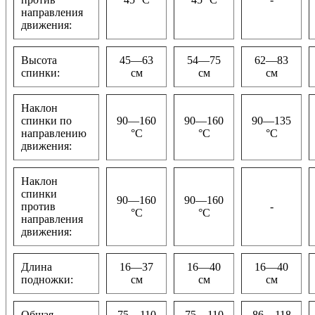
направления
движения:
Высота
45—63
54—75
62—83
спинки:
см
см
см
Наклон
спинки по
90—160
90—160
90—135
направлению
°C
°C
°C
движения:
Наклон
спинки
90—160
90—160
против
-
°C
°C
направления
движения:
Длина
16—37
16—40
16—40
подножки:
см
см
см
Общая
75—110
75—110
86—118