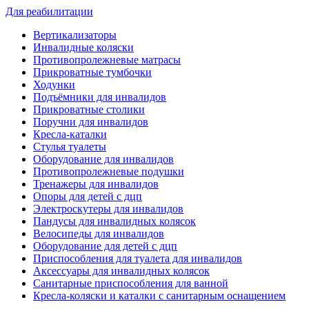
Для реабилитации
Вертикализаторы
Инвалидные коляски
Противопролежневые матрасы
Прикроватные тумбочки
Ходунки
Подъёмники для инвалидов
Прикроватные столики
Поручни для инвалидов
Кресла-каталки
Стулья туалеты
Оборудование для инвалидов
Противопролежневые подушки
Тренажеры для инвалидов
Опоры для детей с дцп
Электроскутеры для инвалидов
Пандусы для инвалидных колясок
Велосипеды для инвалидов
Оборудование для детей с дцп
Приспособления для туалета для инвалидов
Аксессуары для инвалидных колясок
Санитарные приспособления для ванной
Кресла-коляски и каталки с санитарным оснащением