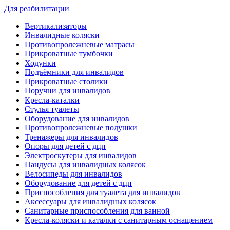
Для реабилитации
Вертикализаторы
Инвалидные коляски
Противопролежневые матрасы
Прикроватные тумбочки
Ходунки
Подъёмники для инвалидов
Прикроватные столики
Поручни для инвалидов
Кресла-каталки
Стулья туалеты
Оборудование для инвалидов
Противопролежневые подушки
Тренажеры для инвалидов
Опоры для детей с дцп
Электроскутеры для инвалидов
Пандусы для инвалидных колясок
Велосипеды для инвалидов
Оборудование для детей с дцп
Приспособления для туалета для инвалидов
Аксессуары для инвалидных колясок
Санитарные приспособления для ванной
Кресла-коляски и каталки с санитарным оснащением