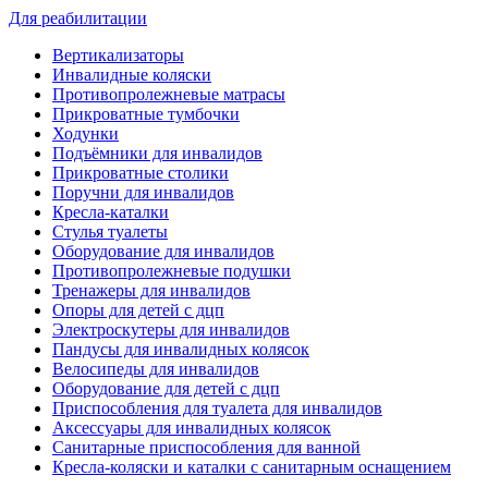
Для реабилитации
Вертикализаторы
Инвалидные коляски
Противопролежневые матрасы
Прикроватные тумбочки
Ходунки
Подъёмники для инвалидов
Прикроватные столики
Поручни для инвалидов
Кресла-каталки
Стулья туалеты
Оборудование для инвалидов
Противопролежневые подушки
Тренажеры для инвалидов
Опоры для детей с дцп
Электроскутеры для инвалидов
Пандусы для инвалидных колясок
Велосипеды для инвалидов
Оборудование для детей с дцп
Приспособления для туалета для инвалидов
Аксессуары для инвалидных колясок
Санитарные приспособления для ванной
Кресла-коляски и каталки с санитарным оснащением