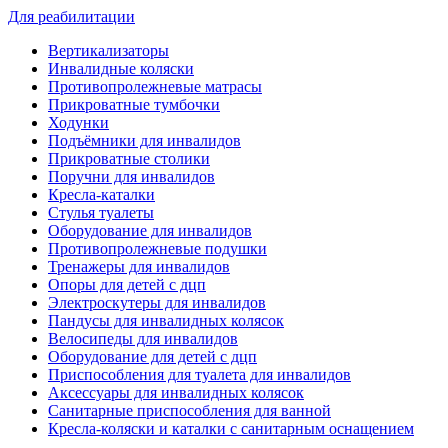
Для реабилитации
Вертикализаторы
Инвалидные коляски
Противопролежневые матрасы
Прикроватные тумбочки
Ходунки
Подъёмники для инвалидов
Прикроватные столики
Поручни для инвалидов
Кресла-каталки
Стулья туалеты
Оборудование для инвалидов
Противопролежневые подушки
Тренажеры для инвалидов
Опоры для детей с дцп
Электроскутеры для инвалидов
Пандусы для инвалидных колясок
Велосипеды для инвалидов
Оборудование для детей с дцп
Приспособления для туалета для инвалидов
Аксессуары для инвалидных колясок
Санитарные приспособления для ванной
Кресла-коляски и каталки с санитарным оснащением