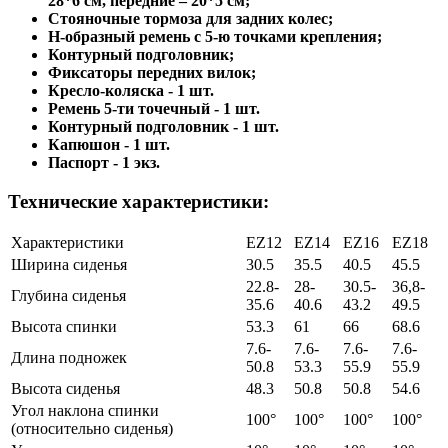
28*6 см, передние – 20*5 см;
Стояночные тормоза для задних колес;
Н-образный ремень с 5-ю точками крепления;
Контурный подголовник;
Фиксаторы передних вилок;
Кресло-коляска - 1 шт.
Ремень 5-ти точечный - 1 шт.
Контурный подголовник - 1 шт.
Капюшон - 1 шт.
Паспорт - 1 экз.
Технические характеристики:
Характеристики
EZ12
EZ14
EZ16
EZ18
Ширина сиденья
30.5
35.5
40.5
45.5
22.8-
28-
30.5-
36,8-
Глубина сиденья
35.6
40.6
43.2
49.5
Высота спинки
53.3
61
66
68.6
7.6-
7.6-
7.6-
7.6-
Длина подножек
50.8
53.3
55.9
55.9
Высота сиденья
48.3
50.8
50.8
54.6
Угол наклона спинки
100°
100°
100°
100°
(относительно сиденья)