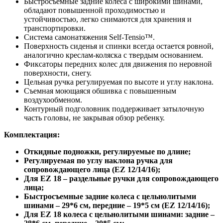
Быстросъемные задние колеса с широкими шинами,
обладают повышенной проходимостью и
устойчивостью, легко снимаются для хранения и
транспортировки.
Система самонатяжения Self-Tensio™.
Поверхность сиденья и спинки всегда остается ровной,
аналогично креслам-коляска с твердым основанием.
Фиксаторы передних колес для движения по неровной
поверхности, снегу.
Цельная ручка регулируемая по высоте и углу наклона.
Съемная моющаяся обшивка с повышенным
воздухообменом.
Контурный подголовник поддерживает затылочную
часть головы, не закрывая обзор ребенку.
Комплектация:
Откидные подножки, регулируемые по длине;
Регулируемая по углу наклона ручка для
сопровождающего лица (EZ 12/14/16);
Для EZ 18 – раздельные ручки для сопровождающего
лица;
Быстросъемные задние колеса с цельнолитыми
шинами – 29*6 см, передние – 19*5 см (EZ 12/14/16);
Для EZ 18 колеса с цельнолитыми шинами: задние –