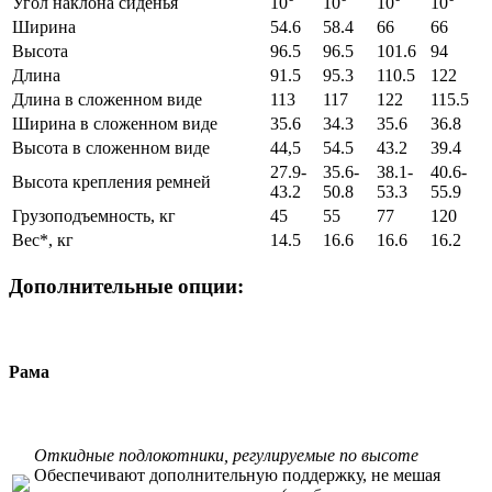
Угол наклона сиденья
10°
10°
10°
10°
Ширина
54.6
58.4
66
66
Высота
96.5
96.5
101.6
94
Длина
91.5
95.3
110.5
122
Длина в сложенном виде
113
117
122
115.5
Ширина в сложенном виде
35.6
34.3
35.6
36.8
Высота в сложенном виде
44,5
54.5
43.2
39.4
27.9-
35.6-
38.1-
40.6-
Высота крепления ремней
43.2
50.8
53.3
55.9
Грузоподъемность, кг
45
55
77
120
Вес*, кг
14.5
16.6
16.6
16.2
Дополнительные опции:
Рама
Откидные подлокотники, регулируемые по высоте
Обеспечивают дополнительную поддержку, не мешая