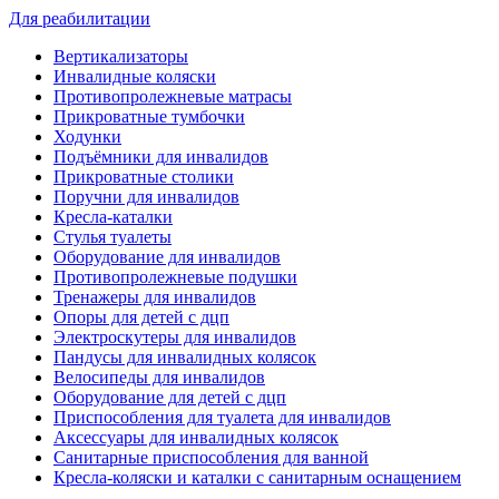
Для реабилитации
Вертикализаторы
Инвалидные коляски
Противопролежневые матрасы
Прикроватные тумбочки
Ходунки
Подъёмники для инвалидов
Прикроватные столики
Поручни для инвалидов
Кресла-каталки
Стулья туалеты
Оборудование для инвалидов
Противопролежневые подушки
Тренажеры для инвалидов
Опоры для детей с дцп
Электроскутеры для инвалидов
Пандусы для инвалидных колясок
Велосипеды для инвалидов
Оборудование для детей с дцп
Приспособления для туалета для инвалидов
Аксессуары для инвалидных колясок
Санитарные приспособления для ванной
Кресла-коляски и каталки с санитарным оснащением