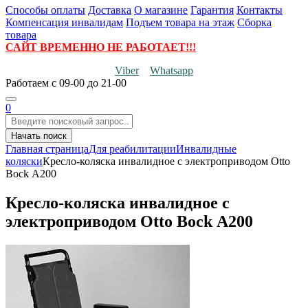
Способы оплаты
Доставка
О магазине
Гарантия
Контакты
Компенсация инвалидам
Подъем товара на этаж
Сборка
товара
САЙТ ВРЕМЕННО НЕ РАБОТАЕТ!!!
Viber
Whatsapp
Работаем
с 09-00 до 21-00
0
Начать поиск
Главная страница
Для реабилитации
Инвалидные
коляски
Кресло-коляска инвалидное с электроприводом Otto
Bock А200
Кресло-коляска инвалидное с
электроприводом Otto Bock А200