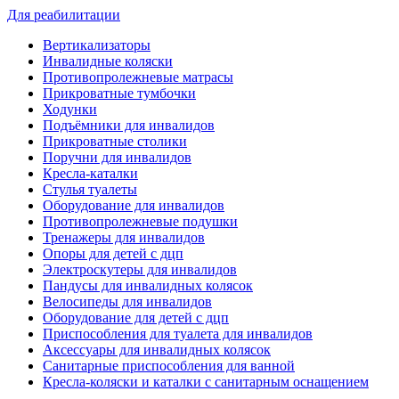
Для реабилитации
Вертикализаторы
Инвалидные коляски
Противопролежневые матрасы
Прикроватные тумбочки
Ходунки
Подъёмники для инвалидов
Прикроватные столики
Поручни для инвалидов
Кресла-каталки
Стулья туалеты
Оборудование для инвалидов
Противопролежневые подушки
Тренажеры для инвалидов
Опоры для детей с дцп
Электроскутеры для инвалидов
Пандусы для инвалидных колясок
Велосипеды для инвалидов
Оборудование для детей с дцп
Приспособления для туалета для инвалидов
Аксессуары для инвалидных колясок
Санитарные приспособления для ванной
Кресла-коляски и каталки с санитарным оснащением