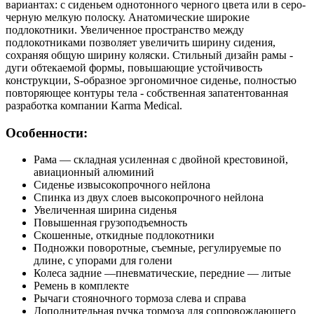
вариантах: с сиденьем однотонного черного цвета или в серо-
черную мелкую полоску. Анатомические широкие
подлокотники. Увеличенное пространство между
подлокотниками позволяет увеличить ширину сидения,
сохраняя общую ширину коляски. Стильный дизайн рамы -
дуги обтекаемой формы, повышающие устойчивость
конструкции, S-образное эргономичное сиденье, полностью
повторяющее контуры тела - собственная запатентованная
разработка компании Karma Medical.
Особенности:
Рама — складная усиленная с двойной крестовиной,
авиационный алюминий
Сиденье извысокопрочного нейлона
Спинка из двух слоев высокопрочного нейлона
Увеличенная ширина сиденья
Повышенная грузоподъемность
Скошенные, откидные подлокотники
Подножки поворотные, съемные, регулируемые по
длине, с упорами для голени
Колеса задние —пневматические, передние — литые
Ремень в комплекте
Рычаги стояночного тормоза слева и справа
Дополнительная ручка тормоза для сопровождающего