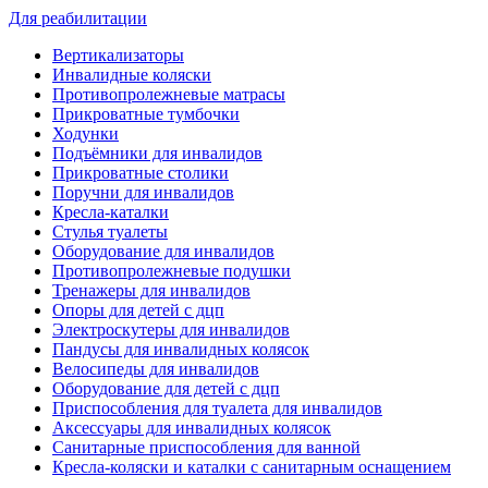
Для реабилитации
Вертикализаторы
Инвалидные коляски
Противопролежневые матрасы
Прикроватные тумбочки
Ходунки
Подъёмники для инвалидов
Прикроватные столики
Поручни для инвалидов
Кресла-каталки
Стулья туалеты
Оборудование для инвалидов
Противопролежневые подушки
Тренажеры для инвалидов
Опоры для детей с дцп
Электроскутеры для инвалидов
Пандусы для инвалидных колясок
Велосипеды для инвалидов
Оборудование для детей с дцп
Приспособления для туалета для инвалидов
Аксессуары для инвалидных колясок
Санитарные приспособления для ванной
Кресла-коляски и каталки с санитарным оснащением