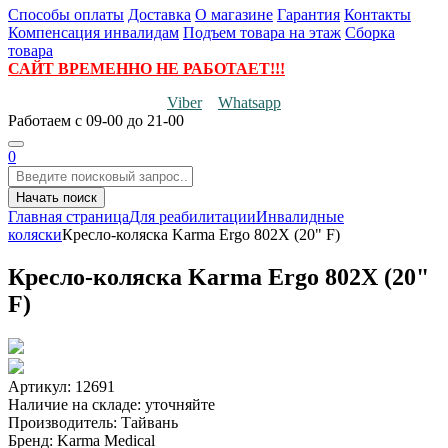
Способы оплаты
Доставка
О магазине
Гарантия
Контакты
Компенсация инвалидам
Подъем товара на этаж
Сборка
товара
САЙТ ВРЕМЕННО НЕ РАБОТАЕТ!!!
Viber
Whatsapp
Работаем
с 09-00 до 21-00
0
Начать поиск
Главная страница
Для реабилитации
Инвалидные
коляски
Кресло-коляска Karma Ergo 802Х (20" F)
Кресло-коляска Karma Ergo 802Х (20"
F)
Артикул: 12691
Наличие на складе:
уточняйте
Производитель:
Тайвань
Бренд:
Karma Medical