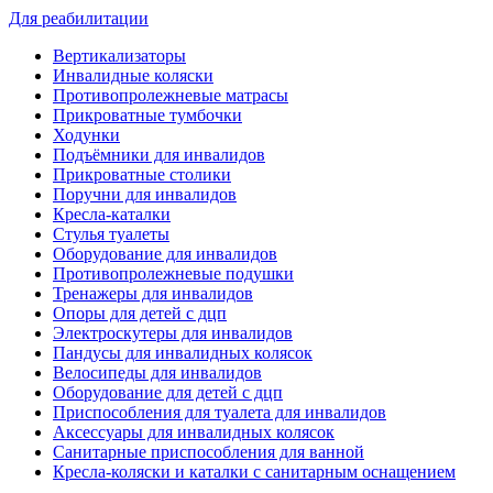
Для реабилитации
Вертикализаторы
Инвалидные коляски
Противопролежневые матрасы
Прикроватные тумбочки
Ходунки
Подъёмники для инвалидов
Прикроватные столики
Поручни для инвалидов
Кресла-каталки
Стулья туалеты
Оборудование для инвалидов
Противопролежневые подушки
Тренажеры для инвалидов
Опоры для детей с дцп
Электроскутеры для инвалидов
Пандусы для инвалидных колясок
Велосипеды для инвалидов
Оборудование для детей с дцп
Приспособления для туалета для инвалидов
Аксессуары для инвалидных колясок
Санитарные приспособления для ванной
Кресла-коляски и каталки с санитарным оснащением