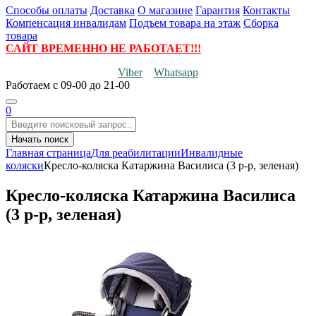
Способы оплаты
Доставка
О магазине
Гарантия
Контакты
Компенсация инвалидам
Подъем товара на этаж
Сборка
товара
САЙТ ВРЕМЕННО НЕ РАБОТАЕТ!!!
Viber
Whatsapp
Работаем
с 09-00 до 21-00
0
Начать поиск
Главная страница
Для реабилитации
Инвалидные
коляски
Кресло-коляска Катаржина Василиса (3 р-р, зеленая)
Кресло-коляска Катаржина Василиса
(3 р-р, зеленая)