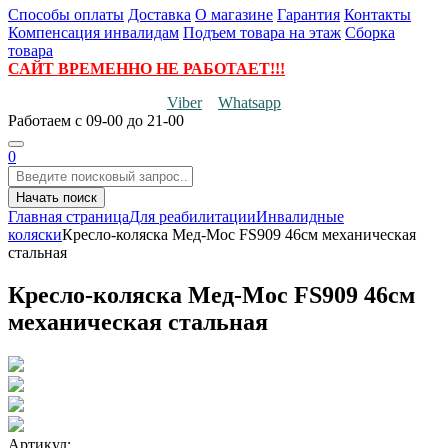
Способы оплаты
Доставка
О магазине
Гарантия
Контакты
Компенсация инвалидам
Подъем товара на этаж
Сборка
товара
САЙТ ВРЕМЕННО НЕ РАБОТАЕТ!!!
Viber
Whatsapp
Работаем
с 09-00 до 21-00
0
Начать поиск
Главная страница
Для реабилитации
Инвалидные
коляски
Кресло-коляска Мед-Мос FS909 46см механическая
стальная
Кресло-коляска Мед-Мос FS909 46см
механическая стальная
Артикул: