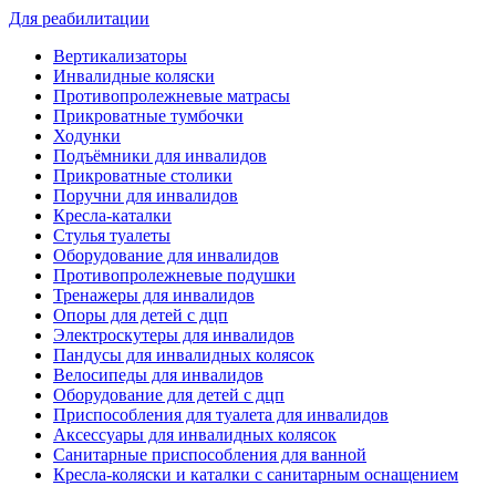
Для реабилитации
Вертикализаторы
Инвалидные коляски
Противопролежневые матрасы
Прикроватные тумбочки
Ходунки
Подъёмники для инвалидов
Прикроватные столики
Поручни для инвалидов
Кресла-каталки
Стулья туалеты
Оборудование для инвалидов
Противопролежневые подушки
Тренажеры для инвалидов
Опоры для детей с дцп
Электроскутеры для инвалидов
Пандусы для инвалидных колясок
Велосипеды для инвалидов
Оборудование для детей с дцп
Приспособления для туалета для инвалидов
Аксессуары для инвалидных колясок
Санитарные приспособления для ванной
Кресла-коляски и каталки с санитарным оснащением