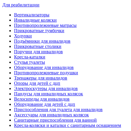
Для реабилитации
Вертикализаторы
Инвалидные коляски
Противопролежневые матрасы
Прикроватные тумбочки
Ходунки
Подъёмники для инвалидов
Прикроватные столики
Поручни для инвалидов
Кресла-каталки
Стулья туалеты
Оборудование для инвалидов
Противопролежневые подушки
Тренажеры для инвалидов
Опоры для детей с дцп
Электроскутеры для инвалидов
Пандусы для инвалидных колясок
Велосипеды для инвалидов
Оборудование для детей с дцп
Приспособления для туалета для инвалидов
Аксессуары для инвалидных колясок
Санитарные приспособления для ванной
Кресла-коляски и каталки с санитарным оснащением