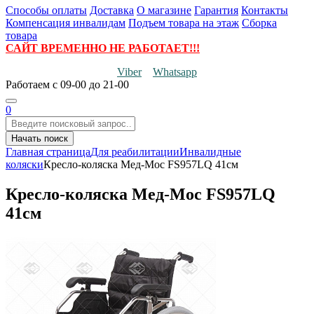
Способы оплаты
Доставка
О магазине
Гарантия
Контакты
Компенсация инвалидам
Подъем товара на этаж
Сборка
товара
САЙТ ВРЕМЕННО НЕ РАБОТАЕТ!!!
Viber
Whatsapp
Работаем
с 09-00 до 21-00
0
Начать поиск
Главная страница
Для реабилитации
Инвалидные
коляски
Кресло-коляска Мед-Мос FS957LQ 41см
Кресло-коляска Мед-Мос FS957LQ
41см