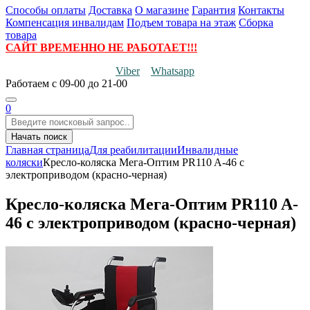
Способы оплаты
Доставка
О магазине
Гарантия
Контакты
Компенсация инвалидам
Подъем товара на этаж
Сборка
товара
САЙТ ВРЕМЕННО НЕ РАБОТАЕТ!!!
Viber
Whatsapp
Работаем
с 09-00 до 21-00
0
Начать поиск
Главная страница
Для реабилитации
Инвалидные
коляски
Кресло-коляска Мега-Оптим PR110 A-46 с
электроприводом (красно-черная)
Кресло-коляска Мега-Оптим PR110 A-
46 с электроприводом (красно-черная)