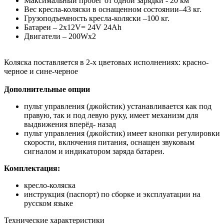
Mаксимальный пробег от одной зарядки - 20 км
Вес кресла-коляски в оснащенном состоянии–43 кг.
Грузоподъемность кресла-коляски –100 кг.
Батареи – 2х12V= 24V 24Ah
Двигатели – 200Wх2
Коляска поставляется в 2-х цветовых исполнениях: красно-
черное и сине-черное
Дополнительные опции
пульт управления (джойстик) устанавливается как под
правую, так и под левую руку, имеет механизм для
выдвижения вперёд- назад
пульт управления (джойстик) имеет кнопки регулировки
скорости, включения питания, оснащен звуковым
сигналом и индикатором заряда батареи.
Комплектация:
кресло-коляска
инструкция (паспорт) по сборке и эксплуатации на
русском языке
Технические характеристики