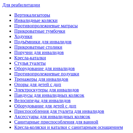
Для реабилитации
Вертикализаторы
Инвалидные коляски
Противопролежневые матрасы
Прикроватные тумбочки
Ходунки
Подъёмники для инвалидов
Прикроватные столики
Поручни для инвалидов
Кресла-каталки
Стулья туалеты
Оборудование для инвалидов
Противопролежневые подушки
Тренажеры для инвалидов
Опоры для детей с дцп
Электроскутеры для инвалидов
Пандусы для инвалидных колясок
Велосипеды для инвалидов
Оборудование для детей с дцп
Приспособления для туалета для инвалидов
Аксессуары для инвалидных колясок
Санитарные приспособления для ванной
Кресла-коляски и каталки с санитарным оснащением