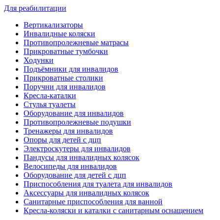
Для реабилитации
Вертикализаторы
Инвалидные коляски
Противопролежневые матрасы
Прикроватные тумбочки
Ходунки
Подъёмники для инвалидов
Прикроватные столики
Поручни для инвалидов
Кресла-каталки
Стулья туалеты
Оборудование для инвалидов
Противопролежневые подушки
Тренажеры для инвалидов
Опоры для детей с дцп
Электроскутеры для инвалидов
Пандусы для инвалидных колясок
Велосипеды для инвалидов
Оборудование для детей с дцп
Приспособления для туалета для инвалидов
Аксессуары для инвалидных колясок
Санитарные приспособления для ванной
Кресла-коляски и каталки с санитарным оснащением