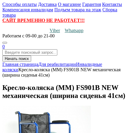
Способы оплаты
Доставка
О магазине
Гарантия
Контакты
Компенсация инвалидам
Подъем товара на этаж
Сборка
товара
САЙТ ВРЕМЕННО НЕ РАБОТАЕТ!!!
Viber
Whatsapp
Работаем
с 09-00 до 21-00
0
Начать поиск
Главная страница
Для реабилитации
Инвалидные
коляски
Кресло-коляска (ММ) FS901B NEW механическая
(ширина сиденья 41см)
Кресло-коляска (ММ) FS901B NEW
механическая (ширина сиденья 41см)