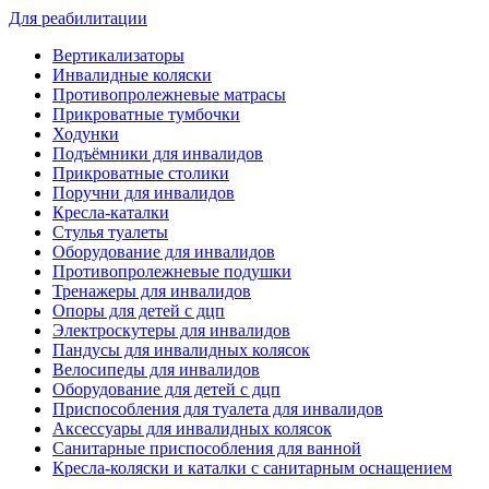
Для реабилитации
Вертикализаторы
Инвалидные коляски
Противопролежневые матрасы
Прикроватные тумбочки
Ходунки
Подъёмники для инвалидов
Прикроватные столики
Поручни для инвалидов
Кресла-каталки
Стулья туалеты
Оборудование для инвалидов
Противопролежневые подушки
Тренажеры для инвалидов
Опоры для детей с дцп
Электроскутеры для инвалидов
Пандусы для инвалидных колясок
Велосипеды для инвалидов
Оборудование для детей с дцп
Приспособления для туалета для инвалидов
Аксессуары для инвалидных колясок
Санитарные приспособления для ванной
Кресла-коляски и каталки с санитарным оснащением