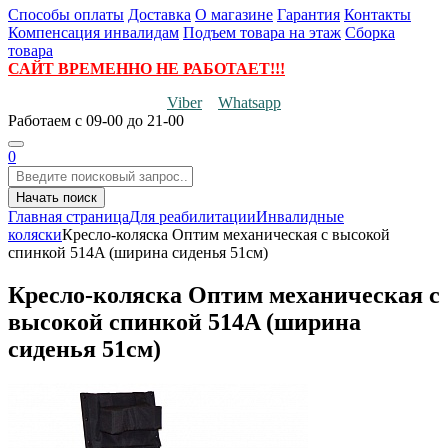
Способы оплаты
Доставка
О магазине
Гарантия
Контакты
Компенсация инвалидам
Подъем товара на этаж
Сборка
товара
САЙТ ВРЕМЕННО НЕ РАБОТАЕТ!!!
Viber
Whatsapp
Работаем
с 09-00 до 21-00
0
Начать поиск
Главная страница
Для реабилитации
Инвалидные
коляски
Кресло-коляска Оптим механическая с высокой
спинкой 514A (ширина сиденья 51см)
Кресло-коляска Оптим механическая с
высокой спинкой 514A (ширина
сиденья 51см)