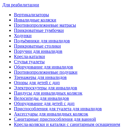
Для реабилитации
Вертикализаторы
Инвалидные коляски
Противопролежневые матрасы
Прикроватные тумбочки
Ходунки
Подъёмники для инвалидов
Прикроватные столики
Поручни для инвалидов
Кресла-каталки
Стулья туалеты
Оборудование для инвалидов
Противопролежневые подушки
Тренажеры для инвалидов
Опоры для детей с дцп
Электроскутеры для инвалидов
Пандусы для инвалидных колясок
Велосипеды для инвалидов
Оборудование для детей с дцп
Приспособления для туалета для инвалидов
Аксессуары для инвалидных колясок
Санитарные приспособления для ванной
Кресла-коляски и каталки с санитарным оснащением