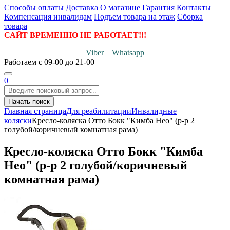
Способы оплаты
Доставка
О магазине
Гарантия
Контакты
Компенсация инвалидам
Подъем товара на этаж
Сборка
товара
САЙТ ВРЕМЕННО НЕ РАБОТАЕТ!!!
Viber
Whatsapp
Работаем
с 09-00 до 21-00
0
Начать поиск
Главная страница
Для реабилитации
Инвалидные
коляски
Кресло-коляска Отто Бокк "Кимба Нео" (р-р 2
голубой/коричневый комнатная рама)
Кресло-коляска Отто Бокк "Кимба
Нео" (р-р 2 голубой/коричневый
комнатная рама)