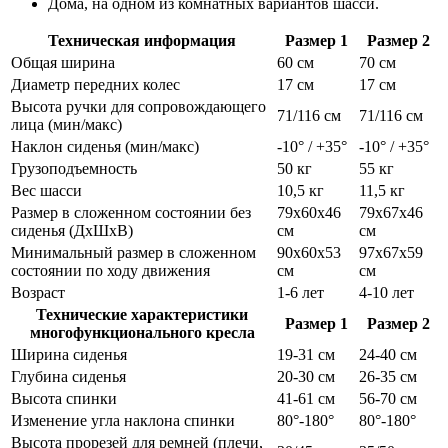
Дома, на одном из комнатных вариантов шасси.
Техническая информация
Размер 1
Размер 2
Общая ширина
60 см
70 см
Диаметр передних колес
17 см
17 см
Высота ручки для сопровождающего
71/116 см
71/116 см
лица (мин/макс)
Наклон сиденья (мин/макс)
-10° / +35°
-10° / +35°
Грузоподъемность
50 кг
55 кг
Вес шасси
10,5 кг
11,5 кг
Размер в сложенном состоянии без
79х60х46
79х67х46
сиденья (ДхШхВ)
см
см
Минимальный размер в сложенном
90х60х53
97х67х59
состоянии по ходу движения
см
см
Возраст
1-6 лет
4-10 лет
Технические характеристики
Размер 1
Размер 2
многофункционального кресла
Ширина сиденья
19-31 см
24-40 см
Глубина сиденья
20-30 см
26-35 см
Высота спинки
41-61 см
56-70 см
Изменение угла наклона спинки
80°-180°
80°-180°
Высота прорезей для ремней (плечи,