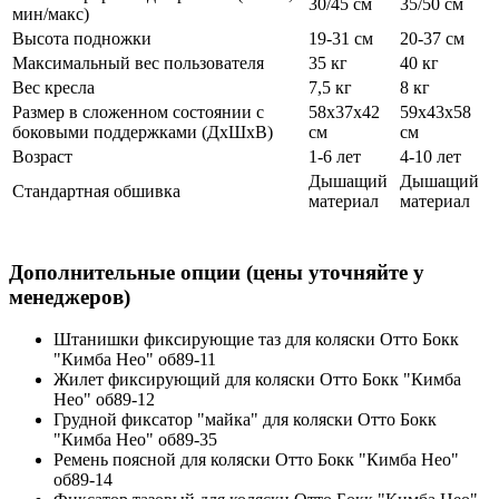
30/45 см
35/50 см
мин/макс)
Высота подножки
19-31 см
20-37 см
Максимальный вес пользователя
35 кг
40 кг
Вес кресла
7,5 кг
8 кг
Размер в сложенном состоянии с
58х37х42
59х43х58
боковыми поддержками (ДхШхВ)
см
см
Возраст
1-6 лет
4-10 лет
Дышащий
Дышащий
Стандартная обшивка
материал
материал
Дополнительные опции (цены уточняйте у
менеджеров)
Штанишки фиксирующие таз для коляски Отто Бокк
"Кимба Нео" об89-11
Жилет фиксирующий для коляски Отто Бокк "Кимба
Нео" об89-12
Грудной фиксатор "майка" для коляски Отто Бокк
"Кимба Нео" об89-35
Ремень поясной для коляски Отто Бокк "Кимба Нео"
об89-14