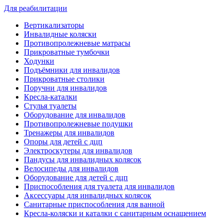
Для реабилитации
Вертикализаторы
Инвалидные коляски
Противопролежневые матрасы
Прикроватные тумбочки
Ходунки
Подъёмники для инвалидов
Прикроватные столики
Поручни для инвалидов
Кресла-каталки
Стулья туалеты
Оборудование для инвалидов
Противопролежневые подушки
Тренажеры для инвалидов
Опоры для детей с дцп
Электроскутеры для инвалидов
Пандусы для инвалидных колясок
Велосипеды для инвалидов
Оборудование для детей с дцп
Приспособления для туалета для инвалидов
Аксессуары для инвалидных колясок
Санитарные приспособления для ванной
Кресла-коляски и каталки с санитарным оснащением