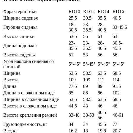
Характеристики
RD10
RD12
RD14
RD16
Ширина сиденья
25.5
30.5
35.5
40.5
18-
23-
28-
Глубина сиденья
33-45.5
30.5
35.5
40.5
Высота спинки
53.5
56
61
63
23-
23-
28-
30.5-
Длина подножек
35.5
35.5
40.5
45.5
Высота сиденья
51
53
56
56
Угол наклона сиденья со
5°-45°
5°-45°
5°-45°
5°-45°
спинкой
Ширина
53.5
58.5
63.5
68.5
Высота
109
109
112
114
Длина
77.5
89
89
91.5
Длина в сложенном виде
85
86
86
102
Ширина в сложенном виде
53.5
58.5
63.5
68.5
Высота в сложенном виде
44.5
43
46
46
40.5-
Высота крепления ремней
33-48
38-53
46-61
56
Грузоподъемность, кг
34
34
45.5
77
Вес, кг
16.2
18
19.8
20.7