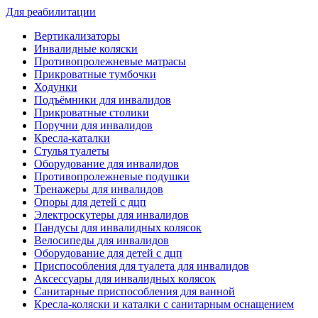
Для реабилитации
Вертикализаторы
Инвалидные коляски
Противопролежневые матрасы
Прикроватные тумбочки
Ходунки
Подъёмники для инвалидов
Прикроватные столики
Поручни для инвалидов
Кресла-каталки
Стулья туалеты
Оборудование для инвалидов
Противопролежневые подушки
Тренажеры для инвалидов
Опоры для детей с дцп
Электроскутеры для инвалидов
Пандусы для инвалидных колясок
Велосипеды для инвалидов
Оборудование для детей с дцп
Приспособления для туалета для инвалидов
Аксессуары для инвалидных колясок
Санитарные приспособления для ванной
Кресла-коляски и каталки с санитарным оснащением