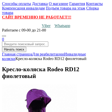
Способы оплаты
Доставка
О магазине
Гарантия
Контакты
Компенсация инвалидам
Подъем товара на этаж
Сборка
товара
САЙТ ВРЕМЕННО НЕ РАБОТАЕТ!!!
Viber
Whatsapp
Работаем
с 09-00 до 21-00
0
Начать поиск
Главная страница
Для реабилитации
Инвалидные
коляски
Кресло-коляска Rodeo RD12 фиолетовый
Кресло-коляска Rodeo RD12
фиолетовый