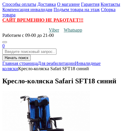
Способы оплаты
Доставка
О магазине
Гарантия
Контакты
Компенсация инвалидам
Подъем товара на этаж
Сборка
товара
САЙТ ВРЕМЕННО НЕ РАБОТАЕТ!!!
Viber
Whatsapp
Работаем
с 09-00 до 21-00
0
Начать поиск
Главная страница
Для реабилитации
Инвалидные
коляски
Кресло-коляска Safari SFT18 синий
Кресло-коляска Safari SFT18 синий