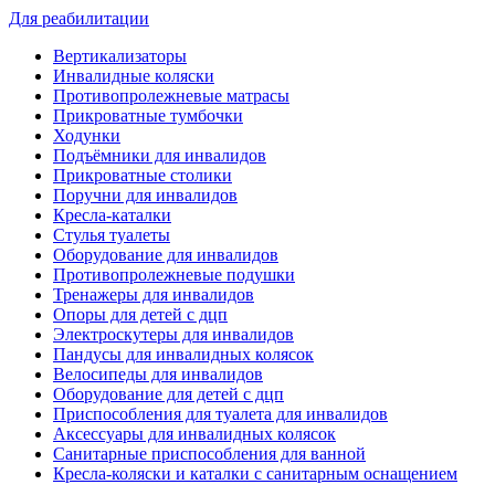
Для реабилитации
Вертикализаторы
Инвалидные коляски
Противопролежневые матрасы
Прикроватные тумбочки
Ходунки
Подъёмники для инвалидов
Прикроватные столики
Поручни для инвалидов
Кресла-каталки
Стулья туалеты
Оборудование для инвалидов
Противопролежневые подушки
Тренажеры для инвалидов
Опоры для детей с дцп
Электроскутеры для инвалидов
Пандусы для инвалидных колясок
Велосипеды для инвалидов
Оборудование для детей с дцп
Приспособления для туалета для инвалидов
Аксессуары для инвалидных колясок
Санитарные приспособления для ванной
Кресла-коляски и каталки с санитарным оснащением