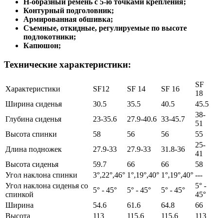
Н-образный ремень с 5-ю точками крепления;
Контурный подголовник;
Армированная обшивка;
Съемные, откидные, регулируемые по высоте
подлокотники;
Капюшон;
Технические характеристики:
SF
Характеристики
SF12
SF 14
SF 16
18
Ширина сиденья
30.5
35.5
40.5
45.5
38-
Глубина сиденья
23-35.6
27.9-40.6
33-45.7
51
Высота спинки
58
56
56
55
25-
Длина подножек
27.9-33
27.9-33
31.8-36
41
Высота сиденья
59.7
66
66
58
Угол наклона спинки
3°,22°,46°
1°,19°,40°
1°,19°,40°
---
Угол наклона сиденья со
5° -
5° - 45°
5° - 45°
5° - 45°
спинкой
45°
Ширина
54.6
61.6
64.8
66
Высота
113
115.6
115.6
113