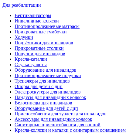
Для реабилитации
Вертикализаторы
Инвалидные коляски
Противопролежневые матрасы
Прикроватные тумбочки
Ходунки
Подъёмники для инвалидов
Прикроватные столики
Поручни для инвалидов
Кресла-каталки
Стулья туалеты
Оборудование для инвалидов
Противопролежневые подушки
Тренажеры для инвалидов
Опоры для детей с дцп
Электроскутеры для инвалидов
Пандусы для инвалидных колясок
Велосипеды для инвалидов
Оборудование для детей с дцп
Приспособления для туалета для инвалидов
Аксессуары для инвалидных колясок
Санитарные приспособления для ванной
Кресла-коляски и каталки с санитарным оснащением