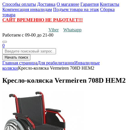
Способы оплаты
Доставка
О магазине
Гарантия
Контакты
Компенсация инвалидам
Подъем товара на этаж
Сборка
товара
САЙТ ВРЕМЕННО НЕ РАБОТАЕТ!!!
Viber
Whatsapp
Работаем
с 09-00 до 21-00
0
Начать поиск
Главная страница
Для реабилитации
Инвалидные
коляски
Кресло-коляска Vermeiren 708D HEM2
Кресло-коляска Vermeiren 708D HEM2