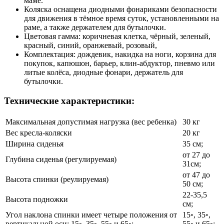
маме.
Коляска оснащена диодными фонариками безопасности
для движения в тёмное время суток, установленными на
раме, а также держателем для бутылочки.
Цветовая гамма: коричневая клетка, чёрный, зеленый,
красный, синий, оранжевый, розовый,
Комплектация: дождевик, накидка на ноги, корзина для
покупок, капюшон, барьер, клин-абдуктор, пневмо или
литые колёса, диодные фонари, держатель для
бутылочки.
Технические характеристики:
Максимальная допустимая нагрузка (вес ребенка)
30 кг
Вес кресла-коляски
20 кг
Ширина сиденья
35 см;
от 27 до
Глубина сиденья (регулируемая)
31см;
от 47 до
Высота спинки (реулируемая)
50 см;
22-35,5
Высота подножки
см;
Угол наклона спинки имеет четыре положения от
15◦, 35◦,
вертикальной оси: 15◦, 35◦, 55◦ и 65◦;
55◦ и 65◦;