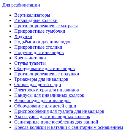
Для реабилитации
Вертикализаторы
Инвалидные коляски
Противопролежневые матрасы
Прикроватные тумбочки
Ходунки
Подъёмники для инвалидов
Прикроватные столики
Поручни для инвалидов
Кресла-каталки
Стулья туалеты
Оборудование для инвалидов
Противопролежневые подушки
Тренажеры для инвалидов
Опоры для детей с дцп
Электроскутеры для инвалидов
Пандусы для инвалидных колясок
Велосипеды для инвалидов
Оборудование для детей с дцп
Приспособления для туалета для инвалидов
Аксессуары для инвалидных колясок
Санитарные приспособления для ванной
Кресла-коляски и каталки с санитарным оснащением