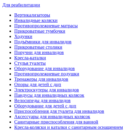
Для реабилитации
Вертикализаторы
Инвалидные коляски
Противопролежневые матрасы
Прикроватные тумбочки
Ходунки
Подъёмники для инвалидов
Прикроватные столики
Поручни для инвалидов
Кресла-каталки
Стулья туалеты
Оборудование для инвалидов
Противопролежневые подушки
Тренажеры для инвалидов
Опоры для детей с дцп
Электроскутеры для инвалидов
Пандусы для инвалидных колясок
Велосипеды для инвалидов
Оборудование для детей с дцп
Приспособления для туалета для инвалидов
Аксессуары для инвалидных колясок
Санитарные приспособления для ванной
Кресла-коляски и каталки с санитарным оснащением