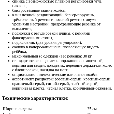
спинка с возможностью плавной регулировки угла
наклона,
быстросъёмные задние колёса,
клин ножной раздвигающий, барьер-поручень,
трёхточечный ремень и поясной ремень с двумя
уровнями настройки, предохраняющие ребёнка от
выпадения,
подножки с регулировкой длины, с ремнями
фиксирующими стопы,
подголовник (два уровня регулировки),
окошко в капоре-капюшоне, позволяющее видеть
ребёнка,
максимальный (с одеждой) вес ребёнка: 30 кг
стандартное оснащение: капор-капюшон защитный,
корзина для вещей, дождевик, передние держатели колёс
с блокировкой, накидка на ноги
опционально: пневматические или литые колёса
ассортимент расцветок: розовый-серый, красный-серый,
оранжевый-серый, синий-серый, зелёный-серый,
коричневая клетка, чёрная клетка, коричневый-бежевый.
Технические характеристики:
Ширина сиденья
35 см