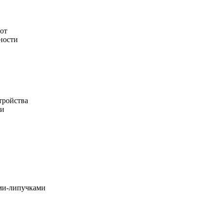
лот
ности
тройства
ии
ами-липучками