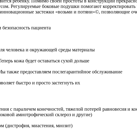
авится ребенку. Помимо своей простоты в конструкции прекрасн
сом. Регулируемые боковые подушки помогают корректировать и
инновационные застежки «возьми и потяни»©, позволяющие очен
 безопасность пациента
для человека и окружающей среды материалы
перь кожа будет оставаться сухой дольше
. Мы также предоставляем послегарантийное обслуживание
воляет быстро и просто застегнуть их
ения с параличем конечностей, тяжелой потерей равновесия и 
оковой амиотрофический склероз и другие)
 (дистрофия, миастения, миозит)