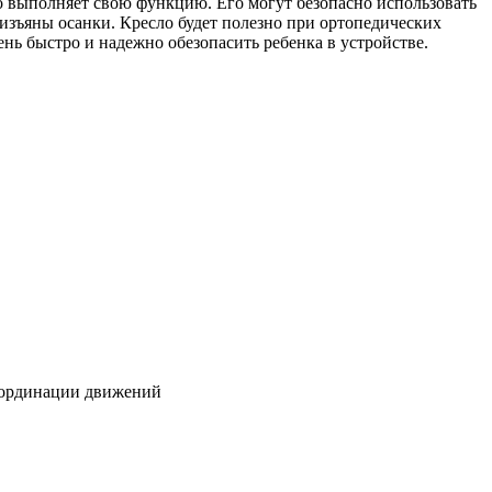
о выполняет свою функцию. Его могут безопасно использовать
зъяны осанки. Кресло будет полезно при ортопедических
ь быстро и надежно обезопасить ребенка в устройстве.
координации движений