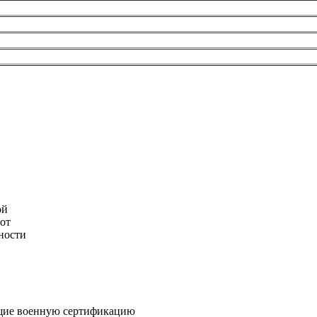
ой
лот
ности
щие военную сертификацию