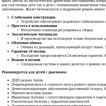
ярких цветах из экологической древесины оно наверняка понр
как спастичные дети так и дети с пониженным мышечным тону
заболеваниях. Жилет безопасности и бедренный ремень имеют 
Стабильная конструкция
Устройство обеспечивает надежную стабилизацию и
Простота в использовании
Интуитивно понятная регулировка и сборка
Экологические материалы
В производстве мы используем только безопасные 
Объёмная обивка
Обивка из дышащей, пропускающей воздух ткани. Те
Гарантия 24 месяца
На изделие предоставляется 24-месячная гарантия
Возьми и потяни
Специальная система в наших жилетах и ремнях поз
Рекомендуется для детей с диагнозом:
ДЦП разных типов
Повреждения мозга и спинного мозга разного происхожд
Демиелинизирующие заболевания (рассеянный склероз, б
Черепно-мозговая грыжа
Мышечные болезни с сопутствующим параличем и парезом
Генетические болезни с параличем конечностей
Дегенеративные и неврологические заболевания