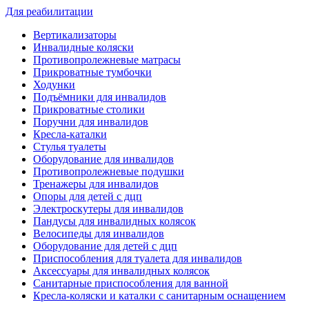
Для реабилитации
Вертикализаторы
Инвалидные коляски
Противопролежневые матрасы
Прикроватные тумбочки
Ходунки
Подъёмники для инвалидов
Прикроватные столики
Поручни для инвалидов
Кресла-каталки
Стулья туалеты
Оборудование для инвалидов
Противопролежневые подушки
Тренажеры для инвалидов
Опоры для детей с дцп
Электроскутеры для инвалидов
Пандусы для инвалидных колясок
Велосипеды для инвалидов
Оборудование для детей с дцп
Приспособления для туалета для инвалидов
Аксессуары для инвалидных колясок
Санитарные приспособления для ванной
Кресла-коляски и каталки с санитарным оснащением