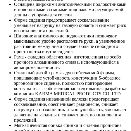
Оснащена широкими анатомическими подлокотниками
и поворотными съемными подножками регулируемой
длины с упорами для голени.
Форма сидения предотвращает соскальзывание,
уменьшает нагрузку на тазовую область и снижает риск
возникновения пролежней.
Широкие анатомические подлокотники позволяют
максимально удобно расположить руки, а увеличенное
расстояние между ними создает больше свободного
пространства внутри сиденья.
Рама - складная облегченная, изготовленная из особо
прочного алюминиевого сплава, использующийся в
авиапромышленности.
Стильный дизайн рамы - дуги обтекаемой формы,
повышающие устойчивость конструкции S-образное
эргономичное сиденье, полностью повторяющее
контуры тела - собственная запатентованная разработка
компании KARMA MEDICAL PRODUCTS CO, LTD.
Форма сидения инвалидной коляски предотвращает
соскальзывание, обеспечивает равновесие, снижает
нагрузку на позвоночник и тазовую область, уменьшает
давление на ягодицы и снижает риск возникновения
пролежней.
Мягкая ячеистая обивка спинки и сиденья пропитана
антибактериальным составом, защищающим от запахов