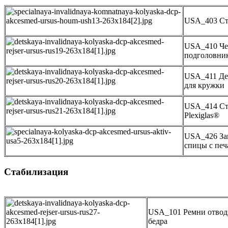
USA_403 Ст
USA_410 Че
подголовни
USA_411 Де
для кружки
USA_414 Ст
Plexiglas®
USA_426 За
спицы с печ
Стабилизация
USA_101 Ремни отво
бедра