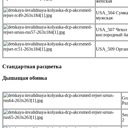
женская
USA_504 Сумк
мужская
USA_507 Чехол
кислородный б
USA_509 Орган
Стандартная расцветка
Дышащая обивка
Gr
Ра
Se
2