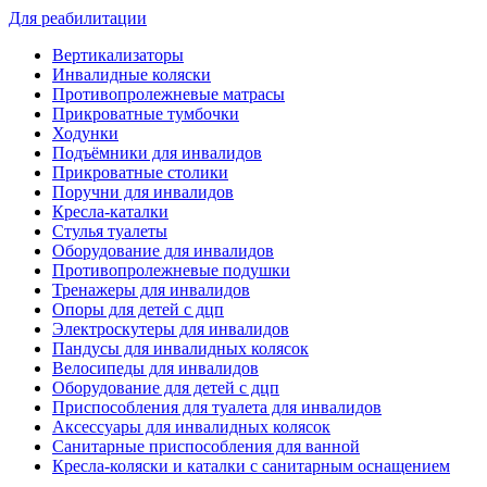
Для реабилитации
Вертикализаторы
Инвалидные коляски
Противопролежневые матрасы
Прикроватные тумбочки
Ходунки
Подъёмники для инвалидов
Прикроватные столики
Поручни для инвалидов
Кресла-каталки
Стулья туалеты
Оборудование для инвалидов
Противопролежневые подушки
Тренажеры для инвалидов
Опоры для детей с дцп
Электроскутеры для инвалидов
Пандусы для инвалидных колясок
Велосипеды для инвалидов
Оборудование для детей с дцп
Приспособления для туалета для инвалидов
Аксессуары для инвалидных колясок
Санитарные приспособления для ванной
Кресла-коляски и каталки с санитарным оснащением