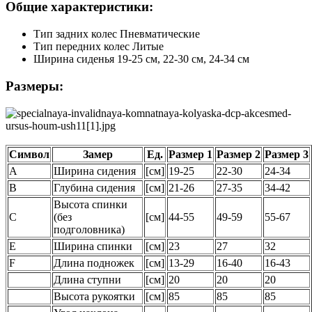
Общие характеристики:
Тип задних колес Пневматические
Тип передних колес Литые
Ширина сиденья 19-25 см, 22-30 см, 24-34 см
Размеры:
Символ
Замер
Ед.
Размер 1
Размер 2
Размер 3
A
Ширина сидения
[см]
19-25
22-30
24-34
B
Глубина сидения
[см]
21-26
27-35
34-42
Высота спинки
C
(без
[см]
44-55
49-59
55-67
подголовника)
E
Ширина спинки
[см]
23
27
32
F
Длина подножек
[см]
13-29
16-40
16-43
Длина ступни
[см]
20
20
20
Высота рукоятки
[см]
85
85
85