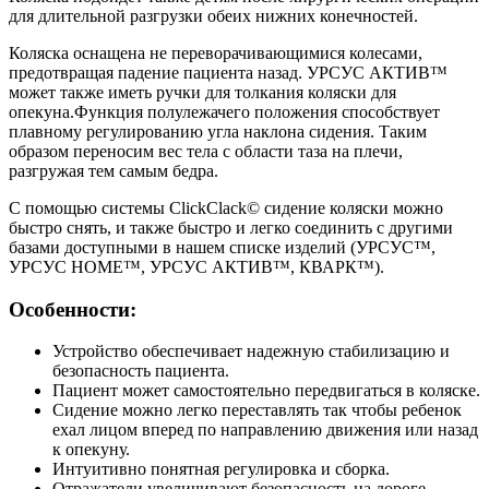
для длительной разгрузки обеих нижних конечностей.
Коляска оснащена не переворачивающимися колесами,
предотвращая падение пациента назад. УРСУС АКТИВ™
может также иметь ручки для толкания коляски для
опекуна.Функция полулежачего положения способствует
плавному регулированию угла наклона сидения. Таким
образом переносим вес тела с области таза на плечи,
разгружая тем самым бедра.
С помощью системы ClickClack© сидение коляски можно
быстро снять, и также быстро и легко соединить с другими
базами доступными в нашем списке изделий (УРСУС™,
УРСУС HOME™, УРСУС АКТИВ™, КВАРК™).
Особенности:
Устройство обеспечивает надежную стабилизацию и
безопасность пациента.
Пациент может самостоятельно передвигаться в коляске.
Сидение можно легко переставлять так чтобы ребенок
ехал лицом вперед по направлению движения или назад
к опекуну.
Интуитивно понятная регулировка и сборка.
Отражатели увеличивают безопасность на дороге.