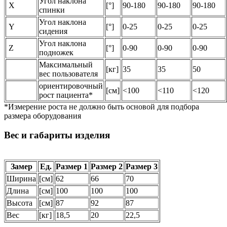
Угол наклона
X
[°]
90-180
90-180
90-180
спинки
Угол наклона
Y
[°]
0-25
0-25
0-25
сидения
Угол наклона
Z
[°]
0-90
0-90
0-90
подножек
Максимальный
[кг]
35
35
50
вес пользователя
ориентировочный
[см]
<100
<110
<120
рост пациента*
*Измерение роста не должно быть основой для подбора
размера оборудования
Вес и габариты изделия
Замер
Ед.
Размер 1
Размер 2
Размер 3
Ширина
[см]
62
66
70
Длина
[см]
100
100
100
Высота
[см]
87
92
87
Вес
[кг]
18,5
20
22,5