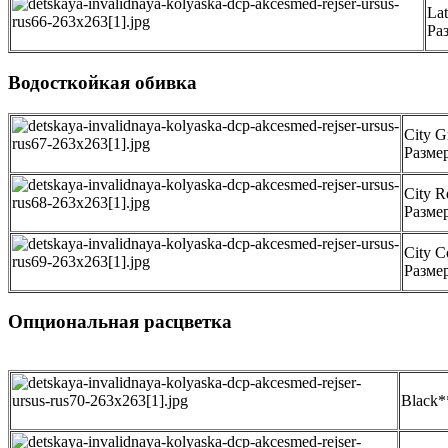
Lat
Ра
Водосткойкая обивка
City G
Разме
City R
Разме
City C
Разме
Опциональная расцветка
Black*