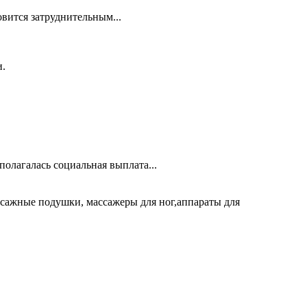
овится затруднительным...
и.
олагалась социальная выплата...
ссажные подушки, массажеры для ног,аппараты для