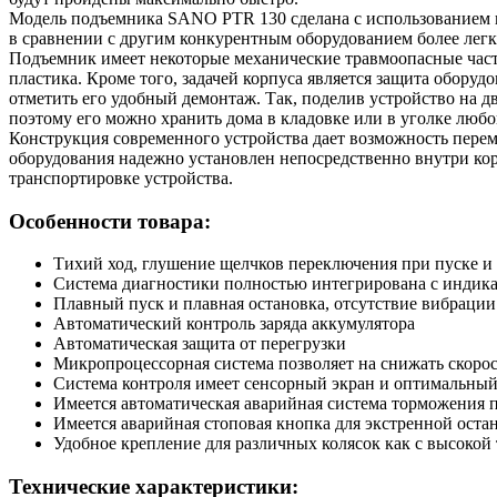
Модель подъемника SANO PTR 130 сделана с использованием 
в сравнении с другим конкурентным оборудованием более лег
Подъемник имеет некоторые механические травмоопасные части,
пластика. Кроме того, задачей корпуса является защита обору
отметить его удобный демонтаж. Так, поделив устройство на дв
поэтому его можно хранить дома в кладовке или в уголке люб
Конструкция современного устройства дает возможность перем
оборудования надежно установлен непосредственно внутри кор
транспортировке устройства.
Особенности товара:
Тихий ход, глушение щелчков переключения при пуске 
Система диагностики полностью интегрирована с индик
Плавный пуск и плавная остановка, отсутствие вибрации
Автоматический контроль заряда аккумулятора
Автоматическая защита от перегрузки
Микропроцессорная система позволяет на снижать скоро
Система контроля имеет сенсорный экран и оптимальный
Имеется автоматическая аварийная система торможения п
Имеется аварийная стоповая кнопка для экстренной ост
Удобное крепление для различных колясок как с высокой 
Технические характеристики: