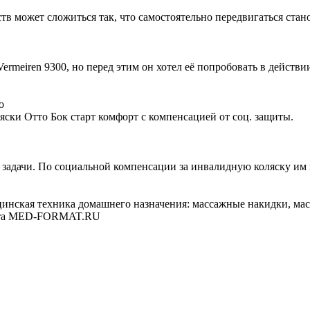
ств может сложиться так, что самостоятельно передвигаться стан
rmeiren 9300, но перед этим он хотел её попробовать в действи
о
ски Отто Бок старт комфорт с компенсацией от соц. защиты.
задачи. По социальной компенсации за инвалидную коляску им п
цинская техника домашнего назначения: массажные накидки, ма
лита MED-FORMAT.RU