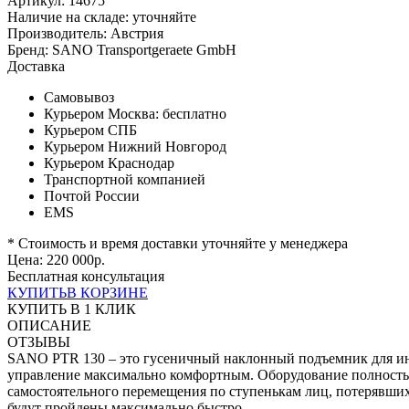
Артикул: 14675
Наличие на складе:
уточняйте
Производитель:
Австрия
Бренд:
SANO Transportgeraete GmbH
Доставка
Самовывоз
Курьером Москва:
бесплатно
Курьером СПБ
Курьером Нижний Новгород
Курьером Краснодар
Транспортной компанией
Почтой России
EMS
* Стоимость и время доставки уточняйте у менеджера
Цена:
220 000
р.
Бесплатная консультация
КУПИТЬ
В КОРЗИНЕ
КУПИТЬ В 1 КЛИК
ОПИСАНИЕ
ОТЗЫВЫ
SANO PTR 130 – это гусеничный наклонный подъемник для инв
управление максимально комфортным. Оборудование полностью
самостоятельного перемещения по ступенькам лиц, потерявши
будут пройдены максимально быстро.