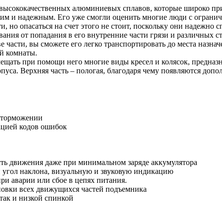
высококачественных алюминиевых сплавов, которые широко при
ким и надежным. Его уже смогли оценить многие люди с ограни
 но опасаться на счет этого не стоит, поскольку они надежно с
дования от попадания в его внутренние части грязи и различных
е части, вы сможете его легко транспортировать до места назна
ой комнаты.
ещать при помощи него многие виды кресел и колясок, предназн
пуса. Верхняя часть – пологая, благодаря чему появляются доп
и торможении
ацией кодов ошибок
сть движения даже при минимальном заряде аккумулятора
 угол наклона, визуальную и звуковую индикацию
ри аварии или сбое в цепях питания.
ановки всех движущихся частей подъемника
так и низкой спинкой