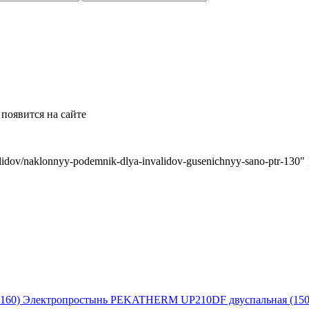
появится на сайте
idov/naklonnyy-podemnik-dlya-invalidov-gusenichnyy-sano-ptr-130" 
Электропростынь PEKATHERM UP210DF двуспальная (150