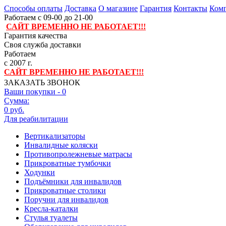
Способы оплаты
Доставка
О магазине
Гарантия
Контакты
Комп
Работаем с 09-00 до 21-00
САЙТ ВРЕМЕННО НЕ РАБОТАЕТ!!!
Гарантия качества
Своя служба доставки
Работаем
с 2007 г.
САЙТ ВРЕМЕННО НЕ РАБОТАЕТ!!!
ЗАКАЗАТЬ ЗВОНОК
Ваши покупки -
0
Сумма:
0 руб.
Для реабилитации
Вертикализаторы
Инвалидные коляски
Противопролежневые матрасы
Прикроватные тумбочки
Ходунки
Подъёмники для инвалидов
Прикроватные столики
Поручни для инвалидов
Кресла-каталки
Стулья туалеты