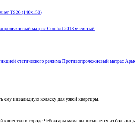
urer TS26 (140x150)
опролежневый матрас Comfort 2013 ячеистый
Противопролежневый матрас Армед
ть ему инвалидную коляску для узкой квартиры.
ей клиентки в городе Чебоксары мама выписывается из больницы,