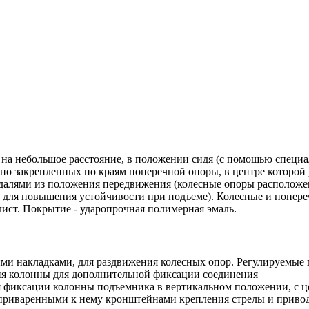
 на небольшое расстояние, в положении сидя (с помощью специа
рно закрепленных по краям поперечной опоры, в центре которо
едалями из положения передвижения (колесные опоры расположе
ы, для повышения устойчивости при подъеме). Колесные и попер
ист. Покрытие - ударопрочная полимерная эмаль.
ми накладками, для раздвижения колесных опор. Регулируемые 
ия колонны для дополнительной фиксации соединения
фиксации колонны подъемника в вертикальном положении, с це
 приваренными к нему кронштейнами крепления стрелы и приво