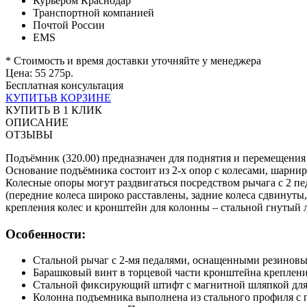
Курьером Краснодар
Транспортной компанией
Почтой России
EMS
* Стоимость и время доставки уточняйте у менеджера
Цена:
55 275
р.
Бесплатная консультация
КУПИТЬ
В КОРЗИНЕ
КУПИТЬ В 1 КЛИК
ОПИСАНИЕ
ОТЗЫВЫ
Подъёмник (320.00) предназначен для поднятия и перемещения
Основание подъёмника состоит из 2-х опор с колесами, шарни
Колесные опоры могут раздвигаться посредством рычага с 2 п
(передние колеса широко расставлены, задние колеса сдвинут
крепления колес и кронштейн для колонны – стальной гнутый л
Особенности:
Стальной рычаг с 2-мя педалями, оснащенными резиновы
Барашковый винт в торцевой части кронштейна креплен
Стальной фиксирующий штифт с магнитной шляпкой для 
Колонна подъемника выполнена из стального профиля с