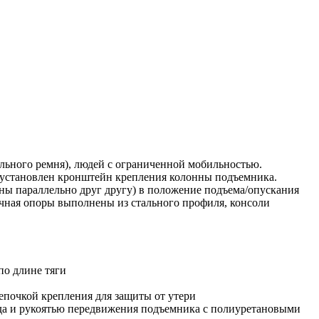
льного ремня), людей с ограниченной мобильностью.
й установлен кронштейн крепления колонны подъемника.
ны параллельно друг другу) в положение подъема/опускания
ечная опоры выполнены из стального профиля, консоли
по длине тяги
почкой крепления для защиты от утери
да и рукоятью передвижения подъемника с полиуретановыми