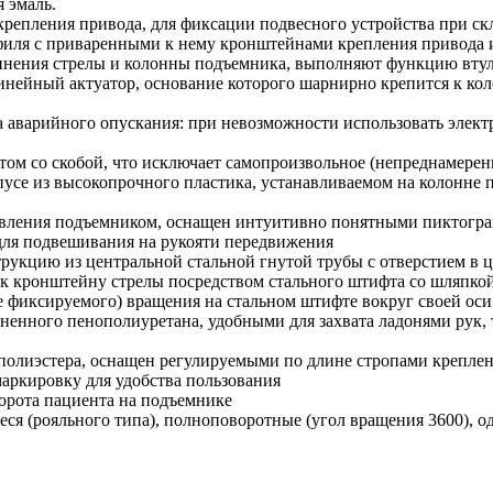
 эмаль.
 крепления привода, для фиксации подвесного устройства при 
филя с приваренными к нему кронштейнами крепления привода 
единения стрелы и колонны подъемника, выполняют функцию вт
нейный актуатор, основание которого шарнирно крепится к коло
ва аварийного опускания: при невозможности использовать элек
ом со скобой, что исключает самопроизвольное (непреднамерен
усе из высокопрочного пластика, устанавливаемом на колонне 
равления подъемником, оснащен интуитивно понятными пиктог
для подвешивания на рукояти передвижения
рукцию из центральной стальной гнутой трубы с отверстием в 
к кронштейну стрелы посредством стального штифта со шляпкой 
 фиксируемого) вращения на стальном штифте вокруг своей оси 
ненного пенополиуретана, удобными для захвата ладонями рук
 полиэстера, оснащен регулируемыми по длине стропами крепле
аркировку для удобства пользования
орота пациента на подъемнике
я (рояльного типа), полноповоротные (угол вращения 3600), 