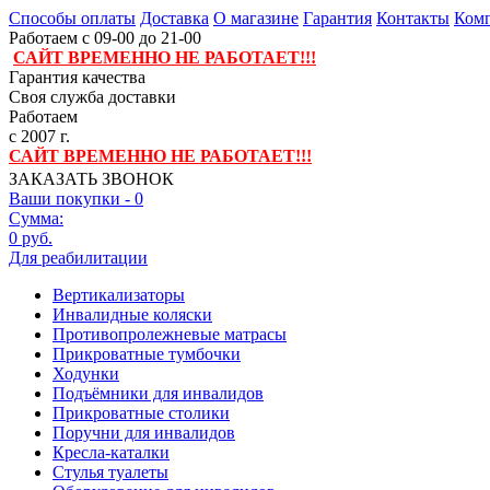
Способы оплаты
Доставка
О магазине
Гарантия
Контакты
Комп
Работаем с 09-00 до 21-00
САЙТ ВРЕМЕННО НЕ РАБОТАЕТ!!!
Гарантия качества
Своя служба доставки
Работаем
с 2007 г.
САЙТ ВРЕМЕННО НЕ РАБОТАЕТ!!!
ЗАКАЗАТЬ ЗВОНОК
Ваши покупки -
0
Сумма:
0 руб.
Для реабилитации
Вертикализаторы
Инвалидные коляски
Противопролежневые матрасы
Прикроватные тумбочки
Ходунки
Подъёмники для инвалидов
Прикроватные столики
Поручни для инвалидов
Кресла-каталки
Стулья туалеты