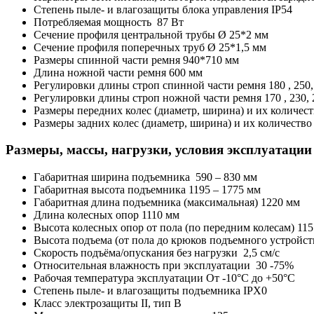
Степень пыле- и влагозащиты блока управления IP54
Потребляемая мощность 87 Вт
Сечение профиля центральной трубы Ø 25*2 мм
Сечение профиля поперечных труб Ø 25*1,5 мм
Размеры спинной части ремня 940*710 мм
Длина ножной части ремня 600 мм
Регулировки длины строп спинной части ремня 180 , 250
Регулировки длины строп ножной части ремня 170 , 230,
Размеры передних колес (диаметр, ширина) и их количест
Размеры задних колес (диаметр, ширина) и их количество
Размеры, массы, нагрузки, условия эксплуатации
Габаритная ширина подъемника 590 – 830 мм
Габаритная высота подъемника 1195 – 1775 мм
Габаритная длина подъемника (максимальная) 1220 мм
Длина колесных опор 1110 мм
Высота колесных опор от пола (по передним колесам) 11
Высота подъема (от пола до крюков подъемного устройст
Скорость подъёма/опускания без нагрузки 2,5 см/с
Относительная влажность при эксплуатации 30 -75%
Рабочая температура эксплуатации От -10°С до +50°С
Степень пыле- и влагозащиты подъемника IPX0
Класс электрозащиты II, тип B