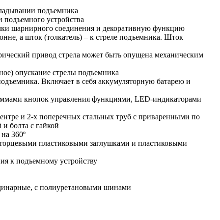
складывании подъемника
и подъемного устройства
улки шарнирного соединения и декоративную функцию
нне, а шток (толкатель) – к стреле подъемника. Шток
трический привод стрела может быть опущена механическим
ное) опускание стрелы подъемника
подъемника. Включает в себя аккумуляторную батарею и
раммами кнопок управления функциями, LED-индикаторами
центре и 2-х поперечных стальных труб с приваренными по
и болта с гайкой
на 360º
, торцевыми пластиковыми заглушками и пластиковыми
ния к подъемному устройству
одинарные, с полиуретановыми шинами