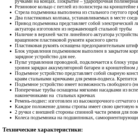
ручками на концах. Покрытие – ударопрочная полимерная
Резиновое кольцо с петлей из полиэстера на кронштейне
Стрела подъемника выполнена из стального гнутого про
Два пластиковых колпака, устанавливаемых в месте со
Привод подъемника представляет собой электрический ли
актуатора изготовлен из нержавеющей стальной трубы
Наличие в верхней части линейного актуатора устройст
вращением пластиковой рукояти красного цвета
Пластиковая рукоять оснащена предохранительным штифт
Блок управления подъемником выполнен в закрытом корп
зарядное устройство для нее.
Пульт управления проводной, подключается к блоку уп
уровня зарядки аккумуляторной батареи и кронштейном 
Подъемное устройство представляет собой сварную конст
краям стальными крючками для ремня-подвеса. Крепится 
Подъемное устройство имеет возможность свободного (не
Поперечные трубы оснащены мягкими насадками из вспе
наконечниками на стальных крючках
Ремень-подвес: изготовлен из высокопрочного сетчатого
Каждое положение длины стропы имеет свою цветовую м
2 ручки с внешней стороны спинной части ремня для пов
Колеса подъемника на подшипниках, самоориентирующиес
Технические характеристики: