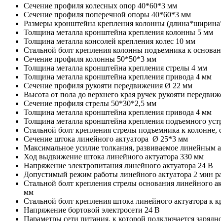
Сечение профиля колесных опор 40*60*3 мм
Сечение профиля поперечной опоры 40*60*3 мм
Размеры кронштейна крепления колонны (длина*ширина
Толщина металла кронштейна крепления колонны 5 мм
Толщина металла консолей крепления колес 10 мм
Стальной болт крепления колонны подъемника к основани
Сечение профиля колонны 50*50*3 мм
Толщина металла кронштейна крепления стрелы 4 мм
Толщина металла кронштейна крепления привода 4 мм
Сечение профиля рукояти передвижения Ø 22 мм
Высота от пола до верхнего края ручек рукояти передви
Сечение профиля стрелы 50*30*2,5 мм
Толщина металла кронштейна крепления привода 4 мм
Толщина металла кронштейна крепления подъемного уст
Стальной болт крепления стрелы подъемника к колонне, 
Сечение штока линейного актуатора Ø 25*3 мм
Максимальное усилие толкания, развиваемое линейным ак
Ход выдвижение штока линейного актуатора 330 мм
Напряжение электропитания линейного актуатора 24 В
Допустимый режим работы линейного актуатора 2 мин р
Стальной болт крепления стрелы основания линейного ак
мм
Стальной болт крепления штока линейного актуатора к к
Напряжение бортовой электросети 24 В
Параметры сети питания, к которой подключается зарядно