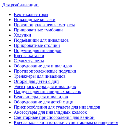
Для реабилитации
Вертикализаторы
Инвалидные коляски
Противопролежневые матрасы
Прикроватные тумбочки
Ходунки
Подъёмники для инвалидов
Прикроватные столики
Поручни для инвалидов
Кресла-каталки
Стулья туалеты
Оборудование для инвалидов
Противопролежневые подушки
Тренажеры для инвалидов
Опоры для детей с дцп
Электроскутеры для инвалидов
Пандусы для инвалидных колясок
Велосипеды для инвалидов
Оборудование для детей с дцп
Приспособления для туалета для инвалидов
Аксессуары для инвалидных колясок
Санитарные приспособления для ванной
Кресла-коляски и каталки с санитарным оснащением