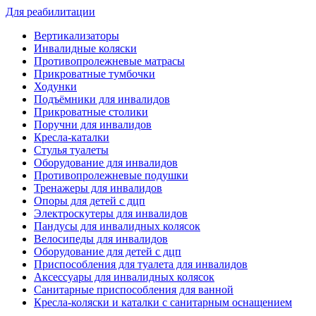
Для реабилитации
Вертикализаторы
Инвалидные коляски
Противопролежневые матрасы
Прикроватные тумбочки
Ходунки
Подъёмники для инвалидов
Прикроватные столики
Поручни для инвалидов
Кресла-каталки
Стулья туалеты
Оборудование для инвалидов
Противопролежневые подушки
Тренажеры для инвалидов
Опоры для детей с дцп
Электроскутеры для инвалидов
Пандусы для инвалидных колясок
Велосипеды для инвалидов
Оборудование для детей с дцп
Приспособления для туалета для инвалидов
Аксессуары для инвалидных колясок
Санитарные приспособления для ванной
Кресла-коляски и каталки с санитарным оснащением