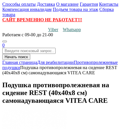
Способы оплаты
Доставка
О магазине
Гарантия
Контакты
Компенсация инвалидам
Подъем товара на этаж
Сборка
товара
САЙТ ВРЕМЕННО НЕ РАБОТАЕТ!!!
Viber
Whatsapp
Работаем
с 09-00 до 21-00
0
Начать поиск
Главная страница
Для реабилитации
Противопролежневые
подушки
Подушка противопролежневая на сидение REST
(40х40х8 см) самонадувающаяся VITEA CARE
Подушка противопролежневая на
сидение REST (40х40х8 см)
самонадувающаяся VITEA CARE