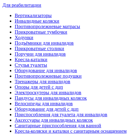
Для реабилитации
Вертикализаторы
Инвалидные коляски
Противопролежневые матрасы
Прикроватные тумбочки
Ходунки
Подъёмники для инвалидов
Прикроватные столики
Поручни для инвалидов
Кресла-каталки
Стулья туалеты
Оборудование для инвалидов
Противопролежневые подушки
Тренажеры для инвалидов
Опоры для детей с дцп
Электроскутеры для инвалидов
Пандусы для инвалидных колясок
Велосипеды для инвалидов
Оборудование для детей с дцп
Приспособления для туалета для инвалидов
Аксессуары для инвалидных колясок
Санитарные приспособления для ванной
Кресла-коляски и каталки с санитарным оснащением