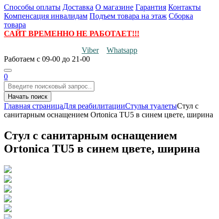
Способы оплаты
Доставка
О магазине
Гарантия
Контакты
Компенсация инвалидам
Подъем товара на этаж
Сборка
товара
САЙТ ВРЕМЕННО НЕ РАБОТАЕТ!!!
Viber
Whatsapp
Работаем
с 09-00 до 21-00
0
Начать поиск
Главная страница
Для реабилитации
Стулья туалеты
Стул с
санитарным оснащением Ortonica TU5 в синем цвете, ширина
Стул с санитарным оснащением
Ortonica TU5 в синем цвете, ширина