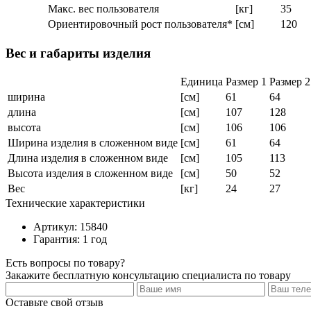
Макс. вес пользователя
[кг]
35
Ориентировочный рост пользователя*
[см]
120
Вес и габариты изделия
Единица
Размер 1
Размер 2
ширина
[см]
61
64
длина
[см]
107
128
высота
[см]
106
106
Ширина изделия в сложенном виде
[см]
61
64
Длина изделия в сложенном виде
[см]
105
113
Высота изделия в сложенном виде
[см]
50
52
Вес
[кг]
24
27
Технические характеристики
Артикул: 15840
Гарантия: 1 год
Есть вопросы по товару?
Закажите бесплатную консультацию специалиста по товару
Оставьте свой отзыв