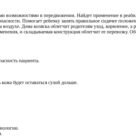
ми возможностями в передвижении. Найдет применение в реаби
опасности. Помогает ребенку занять правильное сидячее положе
 воздухе. Дома коляска облегчит родителям уход, кормление, а р
енения, и складываемая конструкция облегчит ее перевозку. О
пасность пациента.
кожа будет оставаться сухой дольше.
тиологии.
.