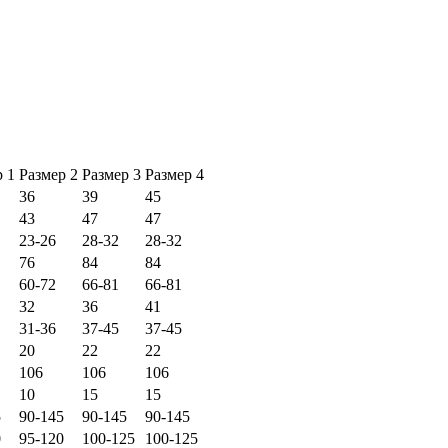
р 1
Размер 2
Размер 3
Размер 4
36
39
45
43
47
47
23-26
28-32
28-32
76
84
84
60-72
66-81
66-81
32
36
41
31-36
37-45
37-45
20
22
22
106
106
106
10
15
15
5
90-145
90-145
90-145
0
95-120
100-125
100-125