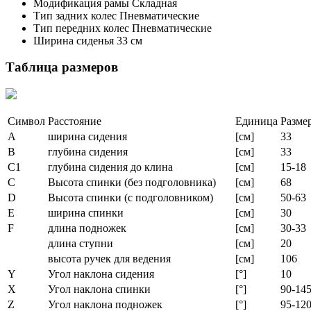
Модификация рамы Складная
Тип задних колес Пневматические
Тип передних колес Пневматические
Ширина сиденья 33 см
Таблица размеров
Символ
Расстояние
Единица
Разме
A
ширина сидения
[см]
33
B
глубина сидения
[см]
33
C1
глубина сидения до клина
[см]
15-18
C
Высота спинки (без подголовника)
[см]
68
D
Высота спинки (с подголовником)
[см]
50-63
E
ширина спинки
[см]
30
F
длина подножек
[см]
30-33
длина ступни
[см]
20
высота ручек для ведения
[см]
106
Y
Угол наклона сидения
[°]
10
X
Угол наклона спинки
[°]
90-14
Z
Угол наклона подножек
[°]
95-12