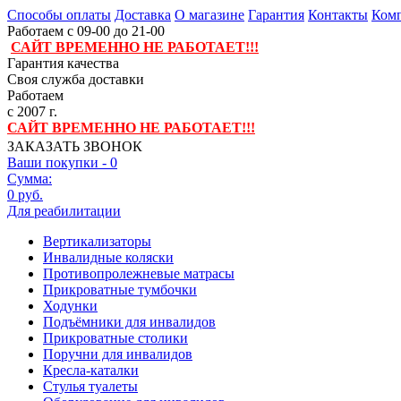
Способы оплаты
Доставка
О магазине
Гарантия
Контакты
Комп
Работаем с 09-00 до 21-00
САЙТ ВРЕМЕННО НЕ РАБОТАЕТ!!!
Гарантия качества
Своя служба доставки
Работаем
с 2007 г.
САЙТ ВРЕМЕННО НЕ РАБОТАЕТ!!!
ЗАКАЗАТЬ ЗВОНОК
Ваши покупки -
0
Сумма:
0 руб.
Для реабилитации
Вертикализаторы
Инвалидные коляски
Противопролежневые матрасы
Прикроватные тумбочки
Ходунки
Подъёмники для инвалидов
Прикроватные столики
Поручни для инвалидов
Кресла-каталки
Стулья туалеты