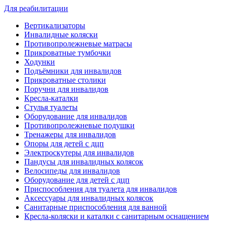
Для реабилитации
Вертикализаторы
Инвалидные коляски
Противопролежневые матрасы
Прикроватные тумбочки
Ходунки
Подъёмники для инвалидов
Прикроватные столики
Поручни для инвалидов
Кресла-каталки
Стулья туалеты
Оборудование для инвалидов
Противопролежневые подушки
Тренажеры для инвалидов
Опоры для детей с дцп
Электроскутеры для инвалидов
Пандусы для инвалидных колясок
Велосипеды для инвалидов
Оборудование для детей с дцп
Приспособления для туалета для инвалидов
Аксессуары для инвалидных колясок
Санитарные приспособления для ванной
Кресла-коляски и каталки с санитарным оснащением