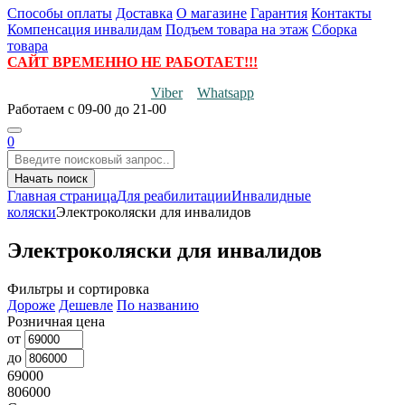
Способы оплаты
Доставка
О магазине
Гарантия
Контакты
Компенсация инвалидам
Подъем товара на этаж
Сборка
товара
САЙТ ВРЕМЕННО НЕ РАБОТАЕТ!!!
Viber
Whatsapp
Работаем
с 09-00 до 21-00
0
Начать поиск
Главная страница
Для реабилитации
Инвалидные
коляски
Электроколяски для инвалидов
Электроколяски для инвалидов
Фильтры и сортировка
Дороже
Дешевле
По названию
Розничная цена
от
до
69000
806000