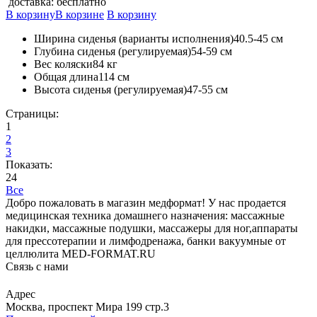
доставка: бесплатно
В корзину
В корзине
В корзину
Ширина сиденья (варианты исполнения)40.5-45 см
Глубина сиденья (регулируемая)54-59 см
Вес коляски84 кг
Общая длина114 см
Высота сиденья (регулируемая)47-55 см
Страницы:
1
2
3
Показать:
24
Все
Добро пожаловать в магазин медформат! У нас продается
медицинская техника домашнего назначения: массажные
накидки, массажные подушки, массажеры для ног,аппараты
для прессотерапии и лимфодренажа, банки вакуумные от
целлюлита MED-FORMAT.RU
Связь с нами
Viber
Whatsapp
Адрес
Москва, проспект Мира 199 стр.3