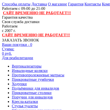
Способы оплаты
Доставка
О магазине
Гарантия
Контакты
Комп
Работаем с 09-00 до 21-00
САЙТ ВРЕМЕННО НЕ РАБОТАЕТ!!!
Гарантия качества
Своя служба доставки
Работаем
с 2007 г.
САЙТ ВРЕМЕННО НЕ РАБОТАЕТ!!!
ЗАКАЗАТЬ ЗВОНОК
Ваши покупки -
0
Сумма:
0 руб.
Для реабилитации
Вертикализаторы
Инвалидные коляски
Противопролежневые матрасы
Прикроватные тумбочки
Ходунки
Подъёмники для инвалидов
Прикроватные столики
Поручни для инвалидов
Кресла-каталки
Стулья туалеты