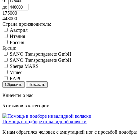
от
до
175000
448000
Страна производитель:
Австрия
Италия
Россия
Бренд:
SANO Transportgeraete GmbH
SANO Transportgeraete GmbH
Sherpa MARS
Vimec
БАРС
Клиенты о нас
5
отзывов в категории
Помощь в подборе инвалидной коляски
К нам обратился человек с ампутацией ног с просьбой подобра