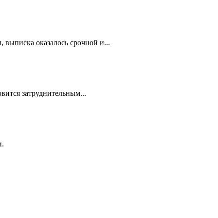
 выписка оказалось срочной и...
овится затруднительным...
и.