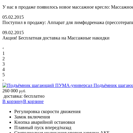
У нас в продаже появилось новое массажное кресло: Массажное
05.02.2015
Поступил в продажу: Аппарат для лимфодренажа (прессотерап
09.02.2015
Акция! Бесплатная доставка на Массажные накидки
‹
1
2
3
4
5
›
Подъёмник шагаю
260 000
руб.
доставка: бесплатно
В корзину
В корзине
Регулировка скорости движения
Замок включения
Кнопка аварийной остановки
Плавный пуск вперед/назад
Светодиодная индикация уровня зарядки АКБ