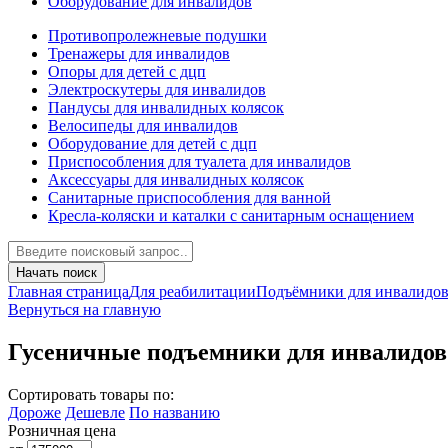
Оборудование для инвалидов
Противопролежневые подушки
Тренажеры для инвалидов
Опоры для детей с дцп
Электроскутеры для инвалидов
Пандусы для инвалидных колясок
Велосипеды для инвалидов
Оборудование для детей с дцп
Приспособления для туалета для инвалидов
Аксессуары для инвалидных колясок
Санитарные приспособления для ванной
Кресла-коляски и каталки с санитарным оснащением
Начать поиск
Главная страница
Для реабилитации
Подъёмники для инвалидо
Вернуться на главную
Гусеничные подъемники для инвалидо
Сортировать товары по:
Дороже
Дешевле
По названию
Розничная цена