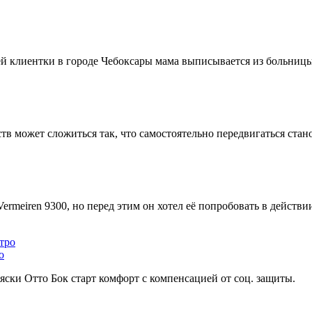
ей клиентки в городе Чебоксары мама выписывается из больницы,
ств может сложиться так, что самостоятельно передвигаться стан
rmeiren 9300, но перед этим он хотел её попробовать в действи
о
ски Отто Бок старт комфорт с компенсацией от соц. защиты.