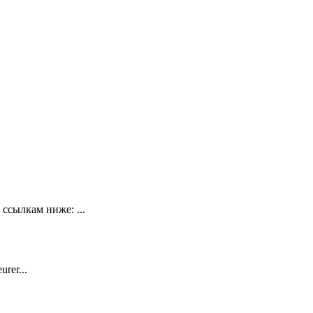
ссылкам ниже: ...
rer...