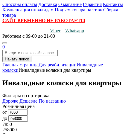
Способы оплаты
Доставка
О магазине
Гарантия
Контакты
Компенсация инвалидам
Подъем товара на этаж
Сборка
товара
САЙТ ВРЕМЕННО НЕ РАБОТАЕТ!!!
Viber
Whatsapp
Работаем
с 09-00 до 21-00
0
Начать поиск
Главная страница
Для реабилитации
Инвалидные
коляски
Инвалидные коляски для квартиры
Инвалидные коляски для квартиры
Фильтры и сортировка
Дороже
Дешевле
По названию
Розничная цена
от
до
7850
258000