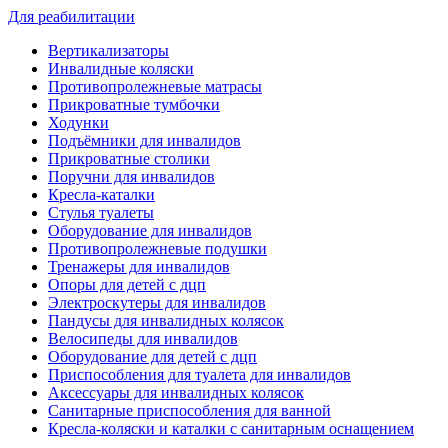
Для реабилитации
Вертикализаторы
Инвалидные коляски
Противопролежневые матрасы
Прикроватные тумбочки
Ходунки
Подъёмники для инвалидов
Прикроватные столики
Поручни для инвалидов
Кресла-каталки
Стулья туалеты
Оборудование для инвалидов
Противопролежневые подушки
Тренажеры для инвалидов
Опоры для детей с дцп
Электроскутеры для инвалидов
Пандусы для инвалидных колясок
Велосипеды для инвалидов
Оборудование для детей с дцп
Приспособления для туалета для инвалидов
Аксессуары для инвалидных колясок
Санитарные приспособления для ванной
Кресла-коляски и каталки с санитарным оснащением