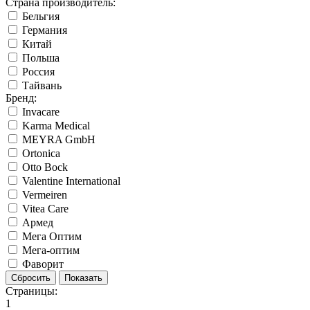
Страна производитель:
Бельгия
Германия
Китай
Польша
Россия
Тайвань
Бренд:
Invacare
Karma Medical
MEYRA GmbH
Ortonica
Otto Bock
Valentine International
Vermeiren
Vitea Care
Армед
Мега Оптим
Мега-оптим
Фаворит
Страницы:
1