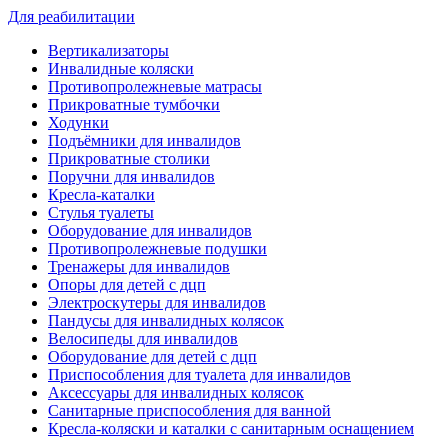
Для реабилитации
Вертикализаторы
Инвалидные коляски
Противопролежневые матрасы
Прикроватные тумбочки
Ходунки
Подъёмники для инвалидов
Прикроватные столики
Поручни для инвалидов
Кресла-каталки
Стулья туалеты
Оборудование для инвалидов
Противопролежневые подушки
Тренажеры для инвалидов
Опоры для детей с дцп
Электроскутеры для инвалидов
Пандусы для инвалидных колясок
Велосипеды для инвалидов
Оборудование для детей с дцп
Приспособления для туалета для инвалидов
Аксессуары для инвалидных колясок
Санитарные приспособления для ванной
Кресла-коляски и каталки с санитарным оснащением