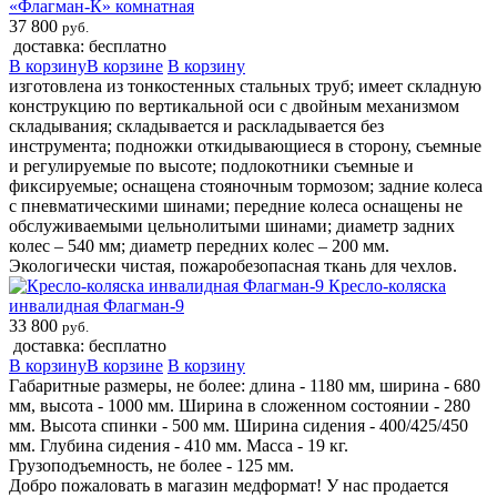
«Флагман-К» комнатная
37 800
руб.
доставка: бесплатно
В корзину
В корзине
В корзину
изготовлена из тонкостенных стальных труб; имеет складную
конструкцию по вертикальной оси с двойным механизмом
складывания; складывается и раскладывается без
инструмента; подножки откидывающиеся в сторону, съемные
и регулируемые по высоте; подлокотники съемные и
фиксируемые; оснащена стояночным тормозом; задние колеса
с пневматическими шинами; передние колеса оснащены не
обслуживаемыми цельнолитыми шинами; диаметр задних
колес – 540 мм; диаметр передних колес – 200 мм.
Экологически чистая, пожаробезопасная ткань для чехлов.
Кресло-коляска
инвалидная Флагман-9
33 800
руб.
доставка: бесплатно
В корзину
В корзине
В корзину
Габаритные размеры, не более: длина - 1180 мм, ширина - 680
мм, высота - 1000 мм. Ширина в сложенном состоянии - 280
мм. Высота спинки - 500 мм. Ширина сидения - 400/425/450
мм. Глубина сидения - 410 мм. Масса - 19 кг.
Грузоподъемность, не более - 125 мм.
Добро пожаловать в магазин медформат! У нас продается