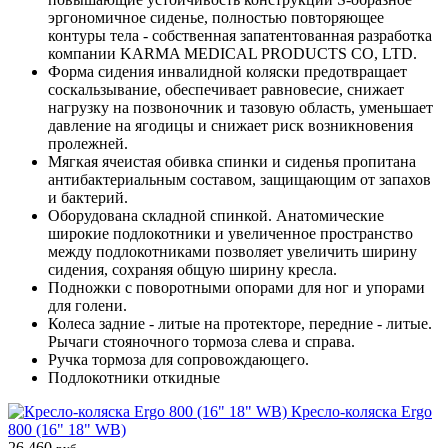
эргономичное сиденье, полностью повторяющее
контуры тела - собственная запатентованная разработка
компании KARMA MEDICAL PRODUCTS CO, LTD.
Форма сидения инвалидной коляски предотвращает
соскальзывание, обеспечивает равновесие, снижает
нагрузку на позвоночник и тазовую область, уменьшает
давление на ягодицы и снижает риск возникновения
пролежней.
Мягкая ячеистая обивка спинки и сиденья пропитана
антибактериальным составом, защищающим от запахов
и бактерий.
Оборудована складной спинкой. Анатомические
широкие подлокотники и увеличенное пространство
между подлокотниками позволяет увеличить ширину
сидения, сохраняя общую ширину кресла.
Подножки с поворотными опорами для ног и упорами
для голени.
Колеса задние - литые на протекторе, передние - литые.
Рычаги стояночного тормоза слева и справа.
Ручка тормоза для сопровождающего.
Подлокотники откидные
Кресло-коляска Ergo
800 (16" 18" WB)
26 460