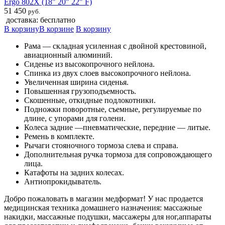
Ergo 802X (18" 20" 22" F)
51 450
руб.
доставка: бесплатно
В корзину
В корзине
В корзину
Рама — складная усиленная с двойной крестовиной,
авиационный алюминий.
Сиденье из высокопрочного нейлона.
Спинка из двух слоев высокопрочного нейлона.
Увеличенная ширина сиденья.
Повышенная грузоподъемность.
Скошенные, откидные подлокотники.
Подножки поворотные, съемные, регулируемые по
длине, с упорами для голени.
Колеса задние —пневматические, передние — литые.
Ремень в комплекте.
Рычаги стояночного тормоза слева и справа.
Дополнительная ручка тормоза для сопровождающего
лица.
Катафоты на задних колесах.
Антиопрокидыватель.
Добро пожаловать в магазин медформат! У нас продается
медицинская техника домашнего назначения: массажные
накидки, массажные подушки, массажеры для ног,аппараты