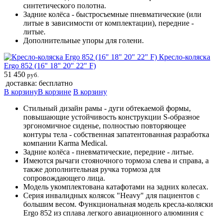
синтетического полотна.
Задние колёса - быстросъемные пневматические (или
литые в зависимости от комплектации), передние -
литые.
Дополнительные упоры для голени.
Кресло-коляска
Ergo 852 (16" 18" 20" 22" F)
51 450
руб.
доставка: бесплатно
В корзину
В корзине
В корзину
Стильный дизайн рамы - дуги обтекаемой формы,
повышающие устойчивость конструкции S-образное
эргономичное сиденье, полностью повторяющее
контуры тела - собственная запатентованная разработка
компании Karma Medical.
Задние колёса - пневматические, передние - литые.
Имеются рычаги стояночного тормоза слева и справа, а
также дополнительная ручка тормоза для
сопровождающего лица.
Модель укомплектована катафотами на задних колесах.
Серия инвалидных колясок "Heavy" для пациентов с
большим весом. Функциональная модель кресла-коляски
Ergo 852 из сплава легкого авиационного алюминия с