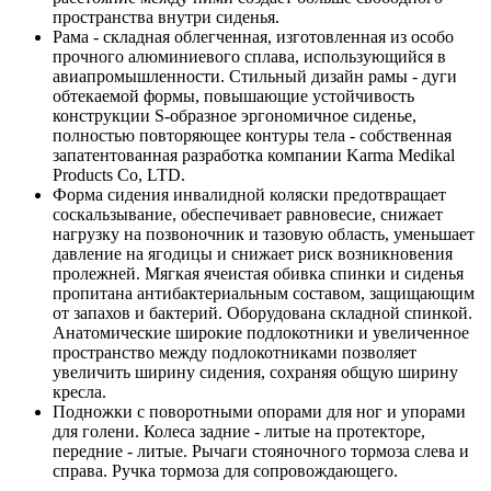
пространства внутри сиденья.
Рама - складная облегченная, изготовленная из особо
прочного алюминиевого сплава, использующийся в
авиапромышленности. Стильный дизайн рамы - дуги
обтекаемой формы, повышающие устойчивость
конструкции S-образное эргономичное сиденье,
полностью повторяющее контуры тела - собственная
запатентованная разработка компании Karma Medikal
Products Co, LTD.
Форма сидения инвалидной коляски предотвращает
соскальзывание, обеспечивает равновесие, снижает
нагрузку на позвоночник и тазовую область, уменьшает
давление на ягодицы и снижает риск возникновения
пролежней. Мягкая ячеистая обивка спинки и сиденья
пропитана антибактериальным составом, защищающим
от запахов и бактерий. Оборудована складной спинкой.
Анатомические широкие подлокотники и увеличенное
пространство между подлокотниками позволяет
увеличить ширину сидения, сохраняя общую ширину
кресла.
Подножки с поворотными опорами для ног и упорами
для голени. Колеса задние - литые на протекторе,
передние - литые. Рычаги стояночного тормоза слева и
справа. Ручка тормоза для сопровождающего.