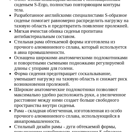
сиденьем S-Ergo, полностью повторяющим контуры
тела.
Разработанное английскими специалистами S-образное
сиденье помогает равномерно распределить нагрузку на
тазовую область и предотвратить появление пролежней.
Мягкая ячеистая обивка сиденья пропитана
антибактериальным составом.
Стильная рама обтекаемой формы изготовлена из
прочного алюминиевого сплава, который используется
в авиа промышленности.
Оснащена широкими анатомическими подлокотниками
и поворотными съемными подножками регулируемой
длины с упорами для голени.
Форма сидения предотвращает соскальзывание,
уменьшает нагрузку на тазовую область и снижает риск
возникновения пролежней.
Широкие анатомические подлокотники позволяют
максимально удобно расположить руки, а увеличенное
расстояние между ними создает больше свободного
пространства внутри сиденья.
Рама - складная облегченная, изготовленная из особо
прочного алюминиевого сплава, использующийся в
авиапромышленности.
Стильный дизайн рамы - дуги обтекаемой формы,
повышающие устойчивость конструкции S-образное