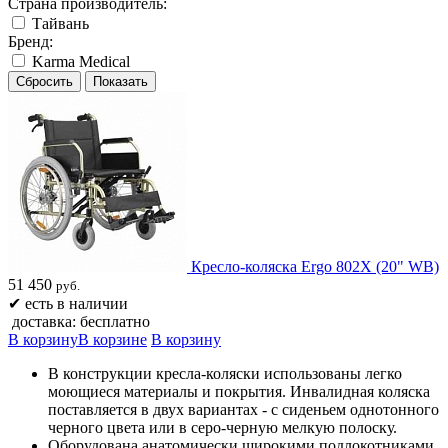
Страна производитель:
Тайвань
Бренд:
Karma Medical
Кресло-коляска Ergo 802X (20" WB)
51 450
руб.
✔
есть в наличии
доставка: бесплатно
В корзину
В корзине
В корзину
В конструкции кресла-коляски использованы легко
моющиеся материалы и покрытия. Инвалидная коляска
поставляется в двух вариантах - с сиденьем однотонного
черного цвета или в серо-черную мелкую полоску.
Оборудована анатомически широкими подлокотниками.