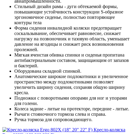
авиапромышленности.
Стильный дизайн рамы - дуги обтекаемой формы,
повышающие устойчивость конструкции S-образное
эргономичное сиденье, полностью повторяющее
контуры тела
Форма сидения инвалидной коляски предотвращает
соскальзывание, обеспечивает равновесие, снижает
нагрузку на позвоночник и тазовую область, уменьшает
давление на ягодицы и снижает риск возникновения
пролежней.
Мягкая ячеистая обивка спинки и сиденья пропитана
антибактериальным составом, защищающим от запахов
и бактерий.
Оборудована складной спинкой.
Анатомические широкие подлокотники и увеличенное
пространство между подлокотниками позволяет
увеличить ширину сидения, сохраняя общую ширину
кресла.
Подножки с поворотными опорами для ног и упорами
для голени.
Колеса задние - литые на протекторе, передние - литые.
Рычаги стояночного тормоза слева и справа.
Ручка тормоза для сопровождающего.
Кресло-коляска