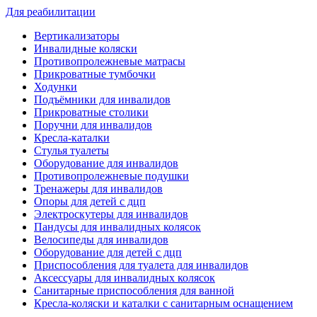
Для реабилитации
Вертикализаторы
Инвалидные коляски
Противопролежневые матрасы
Прикроватные тумбочки
Ходунки
Подъёмники для инвалидов
Прикроватные столики
Поручни для инвалидов
Кресла-каталки
Стулья туалеты
Оборудование для инвалидов
Противопролежневые подушки
Тренажеры для инвалидов
Опоры для детей с дцп
Электроскутеры для инвалидов
Пандусы для инвалидных колясок
Велосипеды для инвалидов
Оборудование для детей с дцп
Приспособления для туалета для инвалидов
Аксессуары для инвалидных колясок
Санитарные приспособления для ванной
Кресла-коляски и каталки с санитарным оснащением