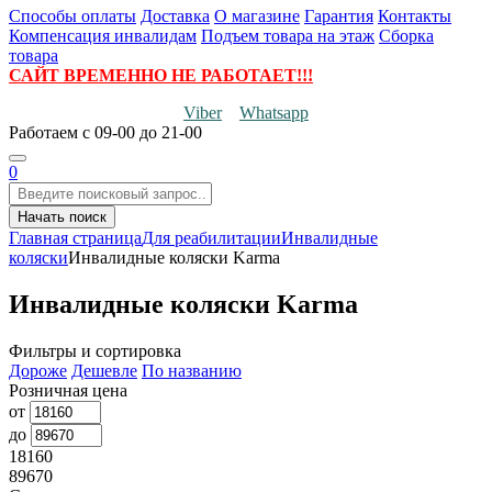
Способы оплаты
Доставка
О магазине
Гарантия
Контакты
Компенсация инвалидам
Подъем товара на этаж
Сборка
товара
САЙТ ВРЕМЕННО НЕ РАБОТАЕТ!!!
Viber
Whatsapp
Работаем
с 09-00 до 21-00
0
Начать поиск
Главная страница
Для реабилитации
Инвалидные
коляски
Инвалидные коляски Karma
Инвалидные коляски Karma
Фильтры и сортировка
Дороже
Дешевле
По названию
Розничная цена
от
до
18160
89670