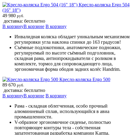
Кресло-коляска Ergo 504
(16" 18")
49 980
руб.
доставка: бесплатно
В корзину
В корзине
В корзину
Инвалидная коляска обладает уникальным механизмом
регулировки угла наклона спинки до 163 градусов!
Съёмные подлокотники, анатомические подножки,
регулируемый по высоте съёмный подголовник,
складная рама, антиопрокидыватели с роликом в
комплекте, тормоз для сопровождающего лица,
эргономичная форма ободов задних колёс Handrim.
Кресло-коляска Ergo 500
89 670
руб.
доставка: бесплатно
В корзину
В корзине
В корзину
Рама - складная облегченная, особо прочный
алюминиевый сплав, использующийся в авиа
промышленности.
V-образное эргономичное сиденье, полностью
повторяющее контуры тела - собственная
запатентованная разработка компании Karma.