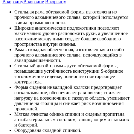
В корзину
В корзине
В корзину
Стильная рама обтекаемой формы изготовлена из
прочного алюминиевого сплава, который используется
в авиа промышленности.
Широкие анатомические подлокотники позволяют
максимально удобно расположить руки, а увеличенное
расстояние между ними создает больше свободного
пространства внутри сиденья.
Рама - складная облегченная, изготовленная из особо
прочного алюминиевого сплава, использующийся в
авиапромышленности.
Стильный дизайн рамы - дуги обтекаемой формы,
повышающие устойчивость конструкции S-образное
эргономичное сиденье, полностью повторяющее
контуры тела
Форма сидения инвалидной коляски предотвращает
соскальзывание, обеспечивает равновесие, снижает
нагрузку на позвоночник и тазовую область, уменьшает
давление на ягодицы и снижает риск возникновения
пролежней.
Мягкая ячеистая обивка спинки и сиденья пропитана
антибактериальным составом, защищающим от запахов
и бактерий.
Оборудована складной спинкой.