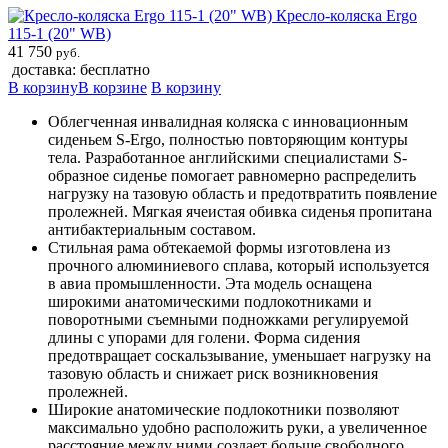
Кресло-коляска Ergo
115-1 (20" WB)
41 750
руб.
доставка: бесплатно
В корзину
В корзине
В корзину
Облегченная инвалидная коляска с инновационным
сиденьем S-Ergo, полностью повторяющим контуры
тела. Разработанное английскими специалистами S-
образное сиденье помогает равномерно распределить
нагрузку на тазовую область и предотвратить появление
пролежней. Мягкая ячеистая обивка сиденья пропитана
антибактериальным составом.
Стильная рама обтекаемой формы изготовлена из
прочного алюминиевого сплава, который используется
в авиа промышленности. Эта модель оснащена
широкими анатомическими подлокотниками и
поворотными съемными подножками регулируемой
длины с упорами для голени. Форма сидения
предотвращает соскальзывание, уменьшает нагрузку на
тазовую область и снижает риск возникновения
пролежней.
Широкие анатомические подлокотники позволяют
максимально удобно расположить руки, а увеличенное
расстояние между ними создает больше свободного