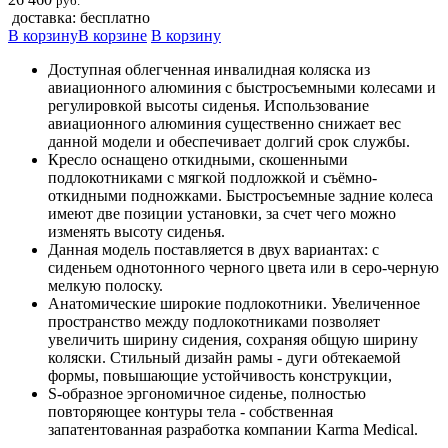
руб.
доставка: бесплатно
В корзину
В корзине
В корзину
Доступная облегченная инвалидная коляска из
авиационного алюминия с быстросъемными колесами и
регулировкой высоты сиденья. Использование
авиационного алюминия существенно снижает вес
данной модели и обеспечивает долгий срок службы.
Кресло оснащено откидными, скошенными
подлокотниками с мягкой подложкой и съёмно-
откидными подножками. Быстросъемные задние колеса
имеют две позиции установки, за счет чего можно
изменять высоту сиденья.
Данная модель поставляется в двух вариантах: с
сиденьем однотонного черного цвета или в серо-черную
мелкую полоску.
Анатомические широкие подлокотники. Увеличенное
пространство между подлокотниками позволяет
увеличить ширину сидения, сохраняя общую ширину
коляски. Стильный дизайн рамы - дуги обтекаемой
формы, повышающие устойчивость конструкции,
S-образное эргономичное сиденье, полностью
повторяющее контуры тела - собственная
запатентованная разработка компании Karma Medical.