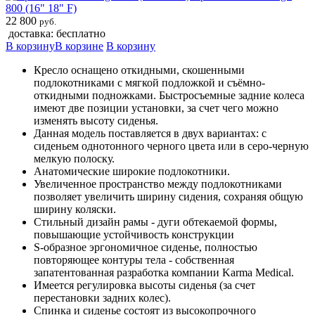
800 (16" 18" F)
22 800
руб.
доставка: бесплатно
В корзину
В корзине
В корзину
Кресло оснащено откидными, скошенными
подлокотниками с мягкой подложкой и съёмно-
откидными подножками. Быстросъемные задние колеса
имеют две позиции установки, за счет чего можно
изменять высоту сиденья.
Данная модель поставляется в двух вариантах: с
сиденьем однотонного черного цвета или в серо-черную
мелкую полоску.
Анатомические широкие подлокотники.
Увеличенное пространство между подлокотниками
позволяет увеличить ширину сидения, сохраняя общую
ширину коляски.
Стильный дизайн рамы - дуги обтекаемой формы,
повышающие устойчивость конструкции
S-образное эргономичное сиденье, полностью
повторяющее контуры тела - собственная
запатентованная разработка компании Karma Medical.
Имеется регулировка высоты сиденья (за счет
перестановки задних колес).
Спинка и сиденье состоят из высокопрочного