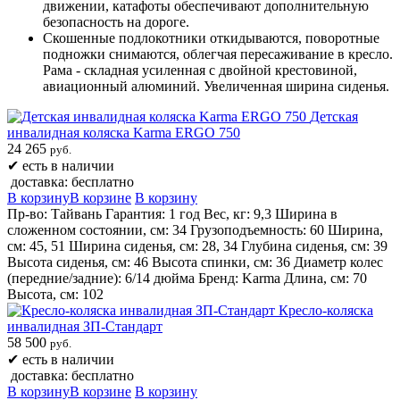
движении, катафоты обеспечивают дополнительную
безопасность на дороге.
Скошенные подлокотники откидываются, поворотные
подножки снимаются, облегчая пересаживание в кресло.
Рама - складная усиленная с двойной крестовиной,
авиационный алюминий. Увеличенная ширина сиденья.
Детская
инвалидная коляска Karma ERGO 750
24 265
руб.
✔
есть в наличии
доставка: бесплатно
В корзину
В корзине
В корзину
Пр-во: Тайвань Гарантия: 1 год Вес, кг: 9,3 Ширина в
сложенном состоянии, см: 34 Грузоподъемность: 60 Ширина,
см: 45, 51 Ширина сиденья, см: 28, 34 Глубина сиденья, см: 39
Высота сиденья, см: 46 Высота спинки, см: 36 Диаметр колес
(передние/задние): 6/14 дюйма Бренд: Karma Длина, см: 70
Высота, см: 102
Кресло-коляска
инвалидная ЗП-Стандарт
58 500
руб.
✔
есть в наличии
доставка: бесплатно
В корзину
В корзине
В корзину