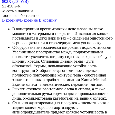
802X (20" WB)
51 450
руб.
✔
есть в наличии
доставка: бесплатно
В корзину
В корзине
В корзину
В конструкции кресла-коляски использованы легко
моющиеся материалы и покрытия. Инвалидная коляска
поставляется в двух вариантах - с сиденьем однотонного
черного цвета или в серо-черную мелкую полоску.
Оборудована анатомически широкими подлокотниками.
Увеличенное пространство между подлокотниками
позволяет увеличить ширину сидения, сохраняя общую
ширину кресла. Стильный дизайн рамы - дуги
обтекаемой формы, повышающие устойчивость
конструкции S-образное эргономичное сиденье,
полностью повторяющее контуры тела - собственная
запатентованная разработка компании Karma Medical.
Задние колеса - пневматические, передние - литые.
Рычаги стояночного тормоза слева и справа, а также
дополнительная ручка тормоза для сопровождающего
лица. Укомплектована катафотами на задних колесах.
Отлично адаптирована для прогулок - пневматические
задние колеса хорошо амортизируют,
антиопрокидыватель придает коляске устойчивость в