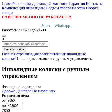
Способы оплаты
Доставка
О магазине
Гарантия
Контакты
Компенсация инвалидам
Подъем товара на этаж
Сборка
товара
САЙТ ВРЕМЕННО НЕ РАБОТАЕТ!!!
Viber
Whatsapp
Работаем
с 09-00 до 21-00
0
Начать поиск
Главная страница
Для реабилитации
Инвалидные
коляски
Инвалидные коляски с ручным управлением
Инвалидные коляски с ручным
управлением
Фильтры и сортировка
Дороже
Дешевле
По названию
Розничная цена
от
до
7850