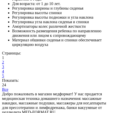
Для возраста: от 1 до 10 лет.
Регулировка ширины и глубины сиденья
Регулировка высоты спинки
Регулировка высоты подножки и угла наклона
Регулировка угла наклона сиденья и спинки
Амортизаторы колес различной жесткости
Возможность размещения ребенка по направлению
движения или лицом к сопровождающему
Материал обшивки сиденья и спинки обеспечивает
циркуляцию воздуха
Страницы:
1
2
3
4
5
Показать:
24
Все
Добро пожаловать в магазин медформат! У нас продается
медицинская техника домашнего назначения: массажные
накидки, массажные подушки, массажеры для ног,аппараты
для прессотерапии и лимфодренажа, банки вакуумные от
целлюлита MED-FORMAT.RU