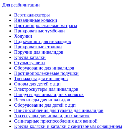
Для реабилитации
Вертикализаторы
Инвалидные коляски
Противопролежневые матрасы
Прикроватные тумбочки
Ходунки
Подъёмники для инвалидов
Прикроватные столики
Поручни для инвалидов
Кресла-каталки
Стулья туалеты
Оборудование для инвалидов
Противопролежневые подушки
Тренажеры для инвалидов
Опоры для детей с дцп
Электроскутеры для инвалидов
Пандусы для инвалидных колясок
Велосипеды для инвалидов
Оборудование для детей с дцп
Приспособления для туалета для инвалидов
Аксессуары для инвалидных колясок
Санитарные приспособления для ванной
Кресла-коляски и каталки с санитарным оснащением