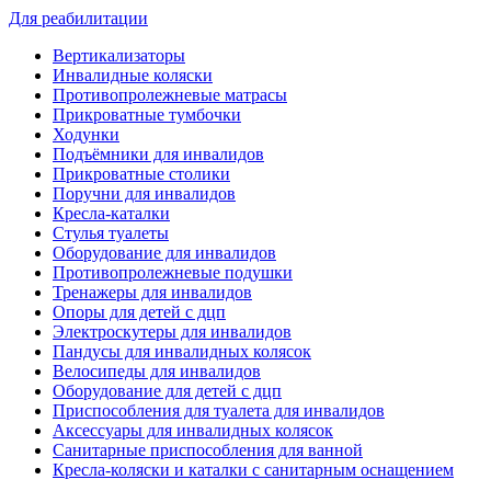
Для реабилитации
Вертикализаторы
Инвалидные коляски
Противопролежневые матрасы
Прикроватные тумбочки
Ходунки
Подъёмники для инвалидов
Прикроватные столики
Поручни для инвалидов
Кресла-каталки
Стулья туалеты
Оборудование для инвалидов
Противопролежневые подушки
Тренажеры для инвалидов
Опоры для детей с дцп
Электроскутеры для инвалидов
Пандусы для инвалидных колясок
Велосипеды для инвалидов
Оборудование для детей с дцп
Приспособления для туалета для инвалидов
Аксессуары для инвалидных колясок
Санитарные приспособления для ванной
Кресла-коляски и каталки с санитарным оснащением