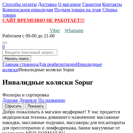
Способы оплаты
Доставка
О магазине
Гарантия
Контакты
Компенсация инвалидам
Подъем товара на этаж
Сборка
товара
САЙТ ВРЕМЕННО НЕ РАБОТАЕТ!!!
Viber
Whatsapp
Работаем
с 09-00 до 21-00
0
Начать поиск
Главная страница
Для реабилитации
Инвалидные
коляски
Инвалидные коляски Sopur
Инвалидные коляски Sopur
Фильтры и сортировка
Дороже
Дешевле
По названию
Добро пожаловать в магазин медформат! У нас продается
медицинская техника домашнего назначения: массажные
накидки, массажные подушки, массажеры для ног,аппараты
для прессотерапии и лимфодренажа, банки вакуумные от