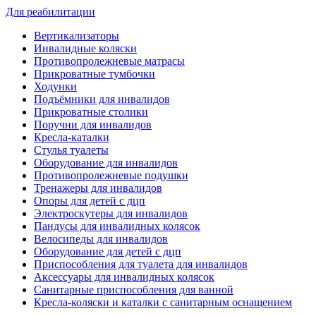
Для реабилитации
Вертикализаторы
Инвалидные коляски
Противопролежневые матрасы
Прикроватные тумбочки
Ходунки
Подъёмники для инвалидов
Прикроватные столики
Поручни для инвалидов
Кресла-каталки
Стулья туалеты
Оборудование для инвалидов
Противопролежневые подушки
Тренажеры для инвалидов
Опоры для детей с дцп
Электроскутеры для инвалидов
Пандусы для инвалидных колясок
Велосипеды для инвалидов
Оборудование для детей с дцп
Приспособления для туалета для инвалидов
Аксессуары для инвалидных колясок
Санитарные приспособления для ванной
Кресла-коляски и каталки с санитарным оснащением