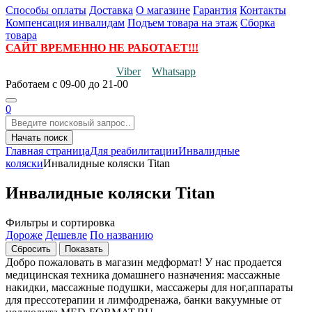
Способы оплаты
Доставка
О магазине
Гарантия
Контакты
Компенсация инвалидам
Подъем товара на этаж
Сборка
товара
САЙТ ВРЕМЕННО НЕ РАБОТАЕТ!!!
Viber
Whatsapp
Работаем
с 09-00 до 21-00
0
Начать поиск
Главная страница
Для реабилитации
Инвалидные
коляски
Инвалидные коляски Titan
Инвалидные коляски Titan
Фильтры и сортировка
Дороже
Дешевле
По названию
Добро пожаловать в магазин медформат! У нас продается
медицинская техника домашнего назначения: массажные
накидки, массажные подушки, массажеры для ног,аппараты
для прессотерапии и лимфодренажа, банки вакуумные от