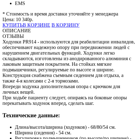
EMS
* Стоимость и время доставки уточняйте у менеджера
Цена:
10 340
р.
КУПИТЬ
В КОРЗИНЕ
В КОРЗИНУ
ОПИСАНИЕ
ОТЗЫВЫ
Ходунки PR914 - используются для реабилитации инвалидов,
обеспечивают надежную опору при передвижении людей с
нарушением двигательных функций. Ходунки легко
складываются, изготовлены из анодированного алюминия с
лаковым защитным покрытием. На стойках мягкие
подмышечники, регулируемые по высоте и ширине.
Конструкция снабжена съемным сидением для отдыха, а
также 4-я колесами с 2-я тормозами.
Впереди ходунка дополнительная опора с крючком для
личных вещей.
При ходьбе пациенту следует, опираясь на боковые опоры
перекатывать ходунок вперед, сделать шаг.
Технические данные:
Длина/высота/ширина (ходунков) - 68/80/54 см.
Ширина (сидения) - 54 см.
Регулировка подмышечников (по высоте/по ширине) -