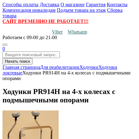
Способы оплаты
Доставка
О магазине
Гарантия
Контакты
Компенсация инвалидам
Подъем товара на этаж
Сборка
товара
САЙТ ВРЕМЕННО НЕ РАБОТАЕТ!!!
Viber
Whatsapp
Работаем
с 09-00 до 21-00
0
Начать поиск
Главная страница
Для реабилитации
Ходунки
Ходунки
локтевые
Ходунки PR914H на 4-х колесах с подмышечными
опорами
Ходунки PR914H на 4-х колесах с
подмышечными опорами