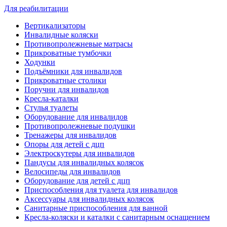
Для реабилитации
Вертикализаторы
Инвалидные коляски
Противопролежневые матрасы
Прикроватные тумбочки
Ходунки
Подъёмники для инвалидов
Прикроватные столики
Поручни для инвалидов
Кресла-каталки
Стулья туалеты
Оборудование для инвалидов
Противопролежневые подушки
Тренажеры для инвалидов
Опоры для детей с дцп
Электроскутеры для инвалидов
Пандусы для инвалидных колясок
Велосипеды для инвалидов
Оборудование для детей с дцп
Приспособления для туалета для инвалидов
Аксессуары для инвалидных колясок
Санитарные приспособления для ванной
Кресла-коляски и каталки с санитарным оснащением