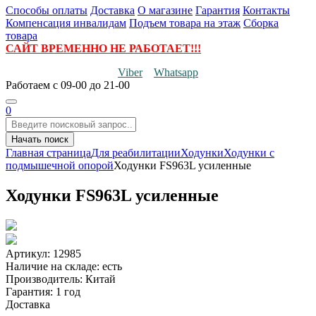
Способы оплаты
Доставка
О магазине
Гарантия
Контакты
Компенсация инвалидам
Подъем товара на этаж
Сборка
товара
САЙТ ВРЕМЕННО НЕ РАБОТАЕТ!!!
Viber
Whatsapp
Работаем
с 09-00 до 21-00
0
Начать поиск
Главная страница
Для реабилитации
Ходунки
Ходунки с
подмышечной опорой
Ходунки FS963L усиленные
Ходунки FS963L усиленные
Артикул: 12985
Наличие на складе:
есть
Производитель:
Китай
Гарантия:
1 год
Доставка