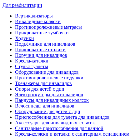
Для реабилитации
Вертикализаторы
Инвалидные коляски
Противопролежневые матрасы
Прикроватные тумбочки
Ходунки
Подъёмники для инвалидов
Прикроватные столики
Поручни для инвалидов
Кресла-каталки
Стулья туалеты
Оборудование для инвалидов
Противопролежневые подушки
Тренажеры для инвалидов
Опоры для детей с дцп
Электроскутеры для инвалидов
Пандусы для инвалидных колясок
Велосипеды для инвалидов
Оборудование для детей с дцп
Приспособления для туалета для инвалидов
Аксессуары для инвалидных колясок
Санитарные приспособления для ванной
Кресла-коляски и каталки с санитарным оснащением