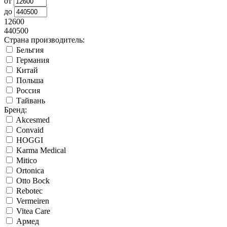
от
до
12600
440500
Страна производитель:
Бельгия
Германия
Китай
Польша
Россия
Тайвань
Бренд:
Akcesmed
Convaid
HOGGI
Karma Medical
Mitico
Ortonica
Otto Bock
Rebotec
Vermeiren
Vitea Care
Армед