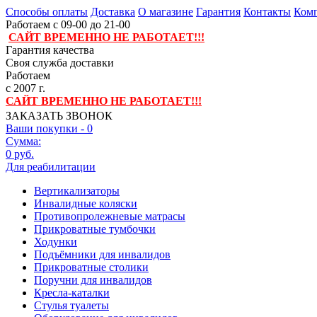
Способы оплаты
Доставка
О магазине
Гарантия
Контакты
Комп
Работаем с 09-00 до 21-00
САЙТ ВРЕМЕННО НЕ РАБОТАЕТ!!!
Гарантия качества
Своя служба доставки
Работаем
с 2007 г.
САЙТ ВРЕМЕННО НЕ РАБОТАЕТ!!!
ЗАКАЗАТЬ ЗВОНОК
Ваши покупки -
0
Сумма:
0 руб.
Для реабилитации
Вертикализаторы
Инвалидные коляски
Противопролежневые матрасы
Прикроватные тумбочки
Ходунки
Подъёмники для инвалидов
Прикроватные столики
Поручни для инвалидов
Кресла-каталки
Стулья туалеты