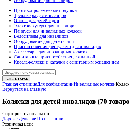
Оборудование для инвалидов
Противопролежневые подушки
Тренажеры для инвалидов
Опоры для детей с дцп
Электроскутеры для инвалидов
Пандусы для инвалидных колясок
Велосипеды для инвалидов
Оборудование для детей с дцп
Приспособления для туалета для инвалидов
Аксессуары для инвалидных колясок
Санитарные приспособления для ванной
Кресла-коляски и каталки с санитарным оснащением
Начать поиск
Главная страница
Для реабилитации
Инвалидные коляски
Коляск
Вернуться на главную
Коляски для детей инвалидов
(70 товар
Сортировать товары по:
Дороже
Дешевле
По названию
Розничная цена